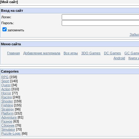
[
Мой сайт
]
Вход на сайт
Логин:
Пароль:
запомнить
Забыл
Меню сайта
Главная
Добавление материала
Все игры
3DO Games
DC Games
GC Gam
Android
Книги 
Categories
RPG
[158]
Sport
[140]
Quest
[34]
Action
[310]
Horror
[77]
Racing
[240]
Shooter
[159]
Fighting
[155]
Strategy
[96]
Platform
[152]
Adventure
[81]
Разное
[63]
Сборник
[76]
Simulator
[70]
Puzzle-Logic
[66]