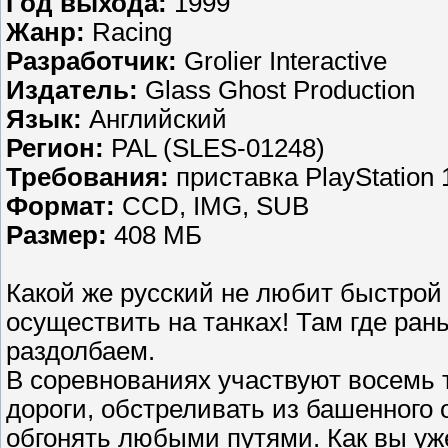
Год выхода:
1999
Жанр:
Racing
Разработчик:
Grolier Interactive
Издатель:
Glass Ghost Production
Язык:
Английский
Регион:
PAL (SLES-01248)
Требования:
приставка PlayStation 
Формат:
CCD, IMG, SUB
Размер:
408 МБ
Какой же русский не любит быстрой 
осуществить на танках! Там где ран
раздолбаем.
В соревнованиях участвуют восемь 
дороги, обстреливать из башенного 
обгонять любыми путями. Как вы уже