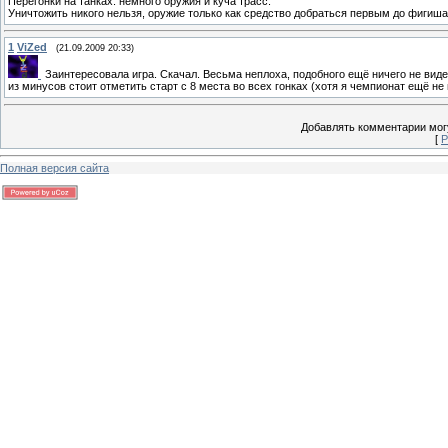
Перегонки на танках. немного оружия и куча трасс.
Уничтожить никого нельзя, оружие только как средство добраться первым до фигиша
1
ViZed
(21.09.2009 20:33)
Заинтересовала игра. Скачал. Весьма неплоха, подобного ещё ничего не вид
из минусов стоит отметить старт с 8 места во всех гонках (хотя я чемпионат ещё не 
Добавлять комментарии могу
[
Р
Полная версия сайта