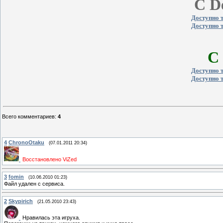
C De
Доступно 
Доступно 
C 
Доступно 
Доступно 
Всего комментариев
:
4
4
ChronoOtaku
(07.01.2011 20:34)
Восстановлено ViZed
3
fomin
(10.06.2010 01:23)
Файл удален с сервиса.
2
Skypirich
(21.05.2010 23:43)
Нравилась эта игруха.