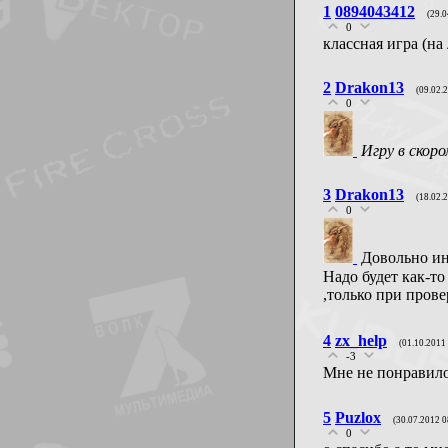
1
0894043412
(29.0
0
классная игра (на
2
Drakon13
(09.02.
0
Игру в скор
3
Drakon13
(18.02.
0
Довольно и
Надо будет как-то
,только при прове
4
zx_help
(01.10.2011
-3
Мне не понравило
5
Puzlox
(30.07.2012 0
0