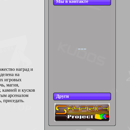
Мы в контакте
ожество наград и
делена на
ых игровых
ь, магия,
, камней и кусков
тым арсеналом
Други
, приседать.