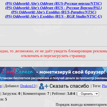
(PS) Oddworld: Abe's Oddysee (RUS-Русские версии/NTSC)
(PS) Oddworld: Abe's Oddysee (RUS - Русские Версии/PAL)
(PS) Oddworld: Abe's Exoddus (RUS-Paradox/NTSC)
(PS) Oddworld: Abe's Exoddus (RUS - RGR Studio/NTSC-U)
___
идна, то ,возможно, ее не даёт увидеть блокировщик реклам
отключить и перезагрузить страницу.
rm
|
Добавил
:
Drakon13
|
|
Теги
:
Pla
|
Загрузок
:
0
|
Комментарии
:
7
|
Рейтинг
:
5.0
/
4
|
ев
:
5
Порядок вывода комментариев