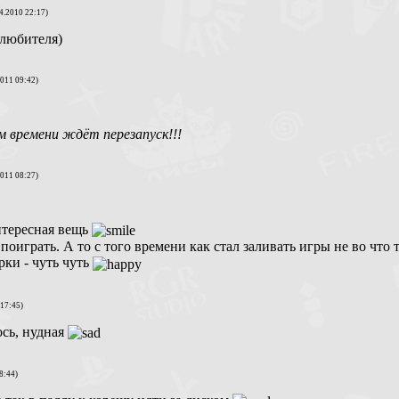
4.2010 22:17)
 любителя)
2011 09:42)
ом времени ждёт перезапуск!!!
2011 08:27)
нтересная вещь
 поиграть. А то с того времени как стал заливать игры не во что 
рки - чуть чуть
 17:45)
сь, нудная
8:44)