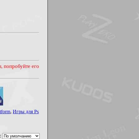
ы, попробуйте его
tform
,
Игры для Ps
: