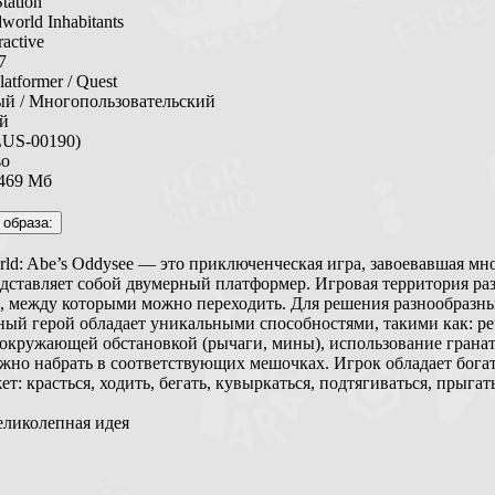
Station
world Inhabitants
ractive
7
latformer / Quest
ый / Многопользовательский
ий
LUS-00190)
so
~469 Мб
rld: Abe’s Oddysee — это приключенческая игра, завоевавшая мн
едставляет собой двумерный платформер. Игровая территория раз
, между которыми можно переходить. Для решения разнообразн
ный герой обладает уникальными способностями, такими как: реч
 окружающей обстановкой (рычаги, мины), использование гранат
ожно набрать в соответствующих мешочках. Игрок обладает бога
т: красться, ходить, бегать, кувыркаться, подтягиваться, прыгать
еликолепная идея