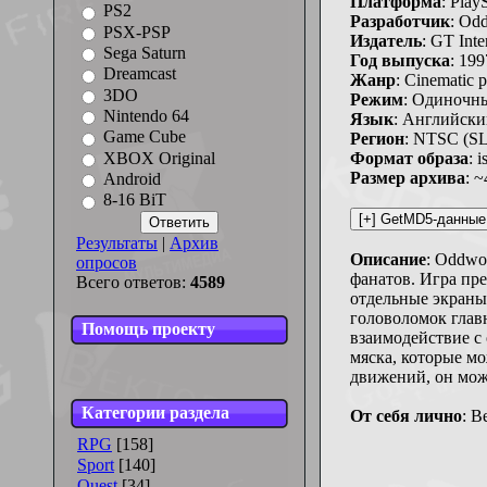
Платформа
: Play
PS2
Разработчик
: Odd
PSX-PSP
Издатель
: GT Inte
Sega Saturn
Год выпуска
: 199
Dreamcast
Жанр
: Cinematic p
3DO
Режим
: Одиночн
Nintendo 64
Язык
: Английск
Game Cube
Регион
: NTSC (S
XBOX Original
Формат образа
: i
Размер архива
: 
Android
8-16 BiT
Результаты
|
Архив
Описание
: Oddwo
опросов
фанатов. Игра пр
Всего ответов:
4589
отдельные экраны
головоломок глав
Помощь проекту
взаимодействие с
мяска, которые м
движений, он може
Категории раздела
От себя лично
: В
RPG
[158]
Sport
[140]
Quest
[34]