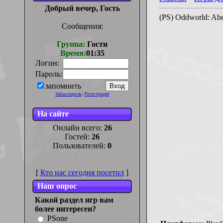
Добрый вечер, Гость
(PS) Oddworld: A
Сообщения:
Группа:
Гости
Время:
01:35
Логин:
Пароль:
запомнить
Забыл пароль
|
Регистрация
На сайте
Онлайн всего:
26
Гостей:
26
Пользователей:
0
[
Кто нас сегодня посетил
]
Наш опрос
Какой раздел игр вам
более интересен?
PSone