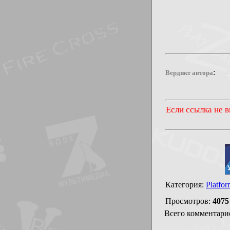
:
Вердикт автора
Если ссылка не в
Категория
:
Platfo
Просмотров
:
4075
Всего комментари