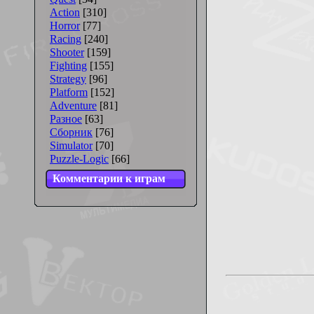
Action
[310]
Horror
[77]
Racing
[240]
Shooter
[159]
Fighting
[155]
Strategy
[96]
Platform
[152]
Adventure
[81]
Разное
[63]
Сборник
[76]
Simulator
[70]
Puzzle-Logic
[66]
Комментарии к играм