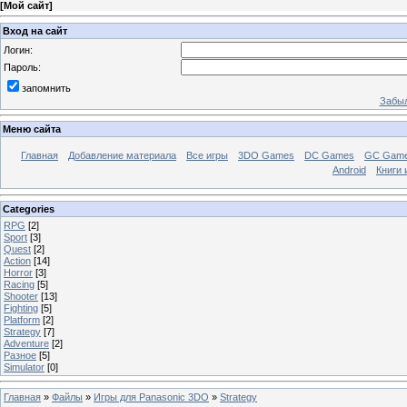
[
Мой сайт
]
Вход на сайт
Логин:
Пароль:
запомнить
Забыл
Меню сайта
Главная
Добавление материала
Все игры
3DO Games
DC Games
GC Gam
Android
Книги 
Categories
RPG
[2]
Sport
[3]
Quest
[2]
Action
[14]
Horror
[3]
Racing
[5]
Shooter
[13]
Fighting
[5]
Platform
[2]
Strategy
[7]
Adventure
[2]
Разное
[5]
Simulator
[0]
Главная
»
Файлы
»
Игры для Panasonic 3DO
»
Strategy