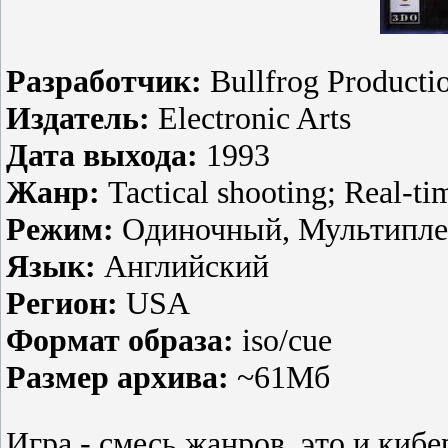
Разработчик:
Bullfrog Producti
Издатель:
Electronic Arts
Дата выхода:
1993
Жанр:
Tactical shooting; Real-tim
Режим:
Одиночный, Мультипле
Язык:
Английский
Регион:
USA
Формат образа:
iso/cue
Размер архива:
~61Мб
Игра - смесь жанров, это и кибе