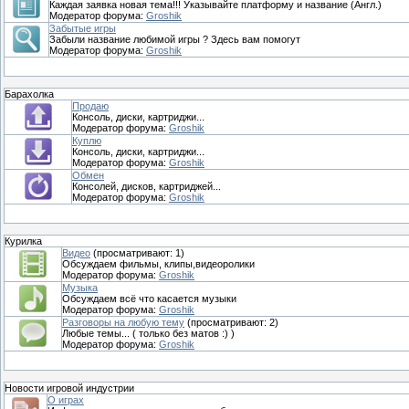
Каждая заявка новая тема!!! Указывайте платформу и название (Англ.)
Модератор форума:
Groshik
Забытые игры
Забыли название любимой игры ? Здесь вам помогут
Модератор форума:
Groshik
Барахолка
Продаю
Консоль, диски, картриджи...
Модератор форума:
Groshik
Куплю
Консоль, диски, картриджи...
Модератор форума:
Groshik
Обмен
Консолей, дисков, картриджей...
Модератор форума:
Groshik
Курилка
Видео
(просматривают: 1)
Обсуждаем фильмы, клипы,видеоролики
Модератор форума:
Groshik
Музыка
Обсуждаем всё что касается музыки
Модератор форума:
Groshik
Разговоры на любую тему
(просматривают: 2)
Любые темы... ( только без матов :) )
Модератор форума:
Groshik
Новости игровой индустрии
О играх