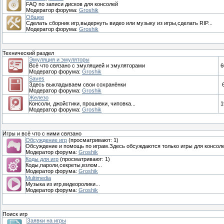
FAQ по записи дисков для консолей
Модератор форума:
Groshik
Общее
Сделать сборник игр,выдернуть видео или музыку из игры,сделать RIP...
Модератор форума:
Groshik
Технический раздел
Эмуляция и эмуляторы
Всё что связано с эмуляцией и эмуляторами
6
Модератор форума:
Groshik
Saves
Здесь выкладываем свои сохранёнки
Модератор форума:
Groshik
Железо
Консоли, джойстики, прошивки, чиповка...
1
Модератор форума:
Groshik
Игры и всё что с ними связано
Обсуждение игр
(просматривают: 1)
Обсуждение и помощь по играм.Здесь обсуждаются только игры для консоле
Модератор форума:
Groshik
Коды для игр
(просматривают: 1)
Коды,пароли,секреты,взлом...
Модератор форума:
Groshik
Multimedia
Музыка из игр,видеоролики...
Модератор форума:
Groshik
Поиск игр
Заявки на игры