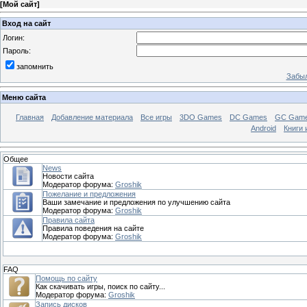
[
Мой сайт
]
Вход на сайт
Логин:
Пароль:
запомнить
Забыл
Меню сайта
Главная
Добавление материала
Все игры
3DO Games
DC Games
GC Gam
Android
Книги 
Общее
News
Новости сайта
Модератор форума:
Groshik
Пожелание и предложения
Ваши замечание и предложения по улучшению сайта
Модератор форума:
Groshik
Правила сайта
Правила поведения на сайте
Модератор форума:
Groshik
FAQ
Помощь по сайту
Как скачивать игры, поиск по сайту...
Модератор форума:
Groshik
Запись дисков