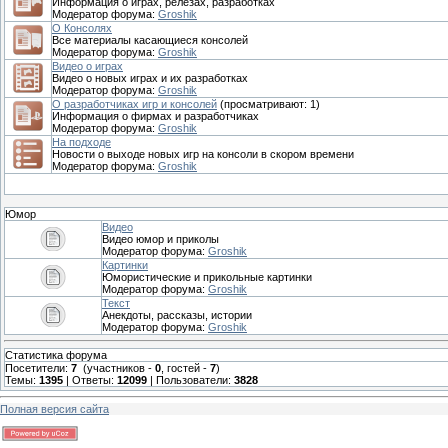
Информация о играх, релезах, разработках
Модератор форума:
Groshik
О Консолях
Все материалы касающиеся консолей
Модератор форума:
Groshik
Видео о играх
Видео о новых играх и их разработках
Модератор форума:
Groshik
О разработчиках игр и консолей
(просматривают: 1)
Информация о фирмах и разработчиках
Модератор форума:
Groshik
На подходе
Новости о выходе новых игр на консоли в скором времени
Модератор форума:
Groshik
Юмор
Видео
Видео юмор и приколы
Модератор форума:
Groshik
Картинки
Юмористические и прикольные картинки
Модератор форума:
Groshik
Текст
Анекдоты, рассказы, истории
Модератор форума:
Groshik
Статистика форума
Посетители:
7
(участников -
0
, гостей -
7
)
Темы:
1395
| Ответы:
12099
| Пользователи:
3828
Полная версия сайта