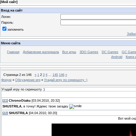
[
Мой сайт
]
Вход на сайт
Логин:
Пароль:
запомнить
Забыл
Меню сайта
Главная
Добавление материала
Все игры
3DO Games
DC Games
GC Gam
Android
Книги 
Страница
2
из
146
«
1
2
3
4
…
145
146
»
Форум
»
Обсуждение игр
»
Угадай игру по скриншоту :)
Угадай игру по скриншоту :)
[
21
]
ChronoOtaku
[03.04.2010, 20:32]
SHUSTRILA
, в точку! Ждемс твою загадку
[
22
]
SHUSTRILA
[04.04.2010, 00:20]
Вот мой скр