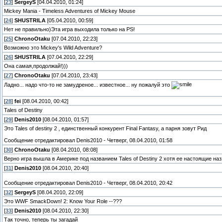
[
23
]
SergeyS
[04.04.2010, 01:24]
Mickey Mania - Timeless Adventures of Mickey Mouse
[
24
]
SHUSTRILA
[05.04.2010, 00:59]
Нет не правильно)Эта игра выходила только на PS!
[
25
]
ChronoOtaku
[07.04.2010, 22:23]
Возможно это Mickey's Wild Adventure?
[
26
]
SHUSTRILA
[07.04.2010, 22:29]
Она самая,продолжай!)))
[
27
]
ChronoOtaku
[07.04.2010, 23:43]
Ладно... надо что-то не замудреное... известное... ну пожалуй это
[
28
]
fei
[08.04.2010, 00:42]
Tales of Destiny
[
29
]
Denis2010
[08.04.2010, 01:57]
Это Tales of destiny 2 , единственный конкурент Final Fantasy, а парня зовут Рид
Сообщение отредактировал
Denis2010
-
Четверг, 08.04.2010, 01:58
[
30
]
ChronoOtaku
[08.04.2010, 08:08]
Верно игра вышла в Америке под названием Tales of Destiny 2 хотя ее настоящие назз
[
31
]
Denis2010
[08.04.2010, 20:40]
Сообщение отредактировал
Denis2010
-
Четверг, 08.04.2010, 20:42
[
32
]
SergeyS
[08.04.2010, 22:09]
Это WWF SmackDown! 2: Know Your Role --???
[
33
]
Denis2010
[08.04.2010, 22:30]
Так точно, теперь ты загадай