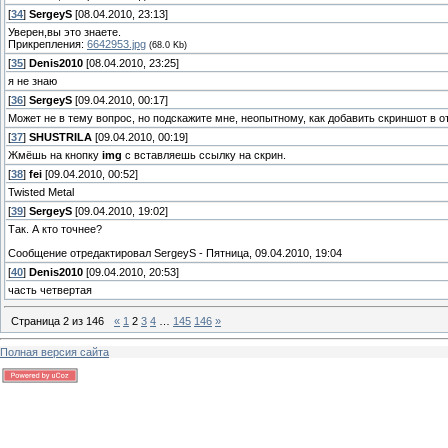
[
34
]
SergeyS
[08.04.2010, 23:13]
Уверен,вы это знаете.
Прикрепления:
6642953.jpg
(68.0 Kb)
[
35
]
Denis2010
[08.04.2010, 23:25]
я не знаю
[
36
]
SergeyS
[09.04.2010, 00:17]
Может не в тему вопрос, но подскажите мне, неопытному, как добавить скриншот в от
[
37
]
SHUSTRILA
[09.04.2010, 00:19]
Жмёшь на кнопку
img
с вставляешь ссылку на скрин.
[
38
]
fei
[09.04.2010, 00:52]
Twisted Metal
[
39
]
SergeyS
[09.04.2010, 19:02]
Так. А кто точнее?
Сообщение отредактировал
SergeyS
-
Пятница, 09.04.2010, 19:04
[
40
]
Denis2010
[09.04.2010, 20:53]
часть четвертая
Страница
2
из
146
«
1
2
3
4
…
145
146
»
Полная версия сайта