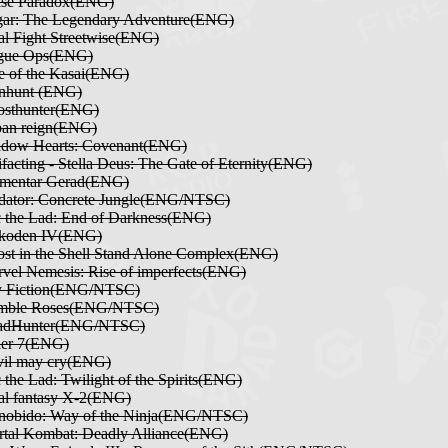
ase Paradox(ENG)
ar: The Legendary Adventure(ENG)
al Fight Streetwise(ENG)
gue Ops(ENG)
e of the Kasai(ENG)
nhunt (ENG)
osthunter(ENG)
ban reign(ENG)
adow Hearts: Covenant(ENG)
facting - Stella Deus: The Gate of Eternity(ENG)
ementar Gerad(ENG)
dator: Concrete Jungle(ENG/NTSC)
 the Lad: End of Darkness(ENG)
ikoden IV(ENG)
st in the Shell Stand Alone Complex(ENG)
vel Nemesis: Rise of imperfects(ENG)
y Fiction(ENG/NTSC)
mble Roses(ENG/NTSC)
adHunter(ENG/NTSC)
ler 7(ENG)
vil may cry(ENG)
the Lad: Twilight of the Spirits(ENG)
al fantasy X-2(ENG)
nobido: Way of the Ninja(ENG/NTSC)
tal Kombat: Deadly Alliance(ENG)