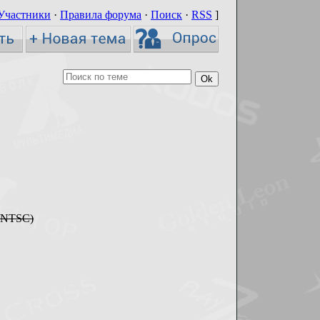
Участники
·
Правила форума
·
Поиск
·
RSS
]
G/NTSC)