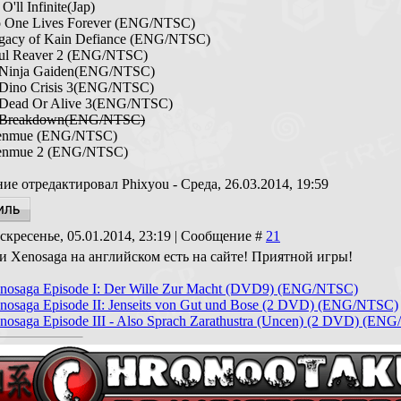
O'll Infinite(Jap)
o One Lives Forever (ENG/NTSC)
gacy of Kain Defiance (ENG/NTSC)
oul Reaver 2 (ENG/NTSC)
inja Gaiden(ENG/NTSC)
ino Crisis 3(ENG/NTSC)
ead Or Alive 3(ENG/NTSC)
Breakdown(ENG/NTSC)
enmue (ENG/NTSC)
enmue 2 (ENG/NTSC)
ие отредактировал
Phixyou
-
Среда, 26.03.2014, 19:59
скресенье, 05.01.2014, 23:19 | Сообщение #
21
и Xenosaga на английском есть на сайте! Приятной игры!
nosaga Episode I: Der Wille Zur Macht (DVD9) (ENG/NTSC)
nosaga Episode II: Jenseits von Gut und Bose (2 DVD) (ENG/NTSC)
nosaga Episode III - Also Sprach Zarathustra (Uncen) (2 DVD) (EN