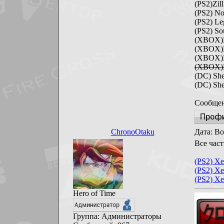
(PS2)Zill 
(PS2) N
(PS2) Le
(PS2) S
(XBOX)N
(XBOX)D
(XBOX)D
(XBOX)
(DC) Sh
(DC) Sh
Сообщен
ChronoOtaku
Дата: Во
Все част
(PS2) Xe
(PS2) Xe
(PS2) Xe
Hero of Time
Группа: Администраторы