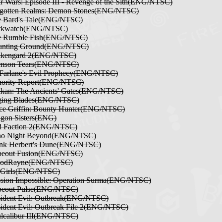
ar Wars: Episode III - Revenge of the Sith(ENG/NTSC)
rgotten Realms: Demon Stones(ENG/NTSC)
e Bard's Tale(ENG/NTSC)
rkwatch(ENG/NTSC)
e Rumble Fish(ENG/NTSC)
unting Ground(ENG/NTSC)
akengard 2(ENG/NTSC)
imson Tears(ENG/NTSC)
Farlane's Evil Prophecy(ENG/NTSC)
nority Report(ENG/NTSC)
kan: The Ancients' Gates(ENG/NTSC)
ging Blades(ENG/NTSC)
ce Griffin: Bounty Hunter(ENG/NTSC)
gon Sisters(ENG)
d Faction 2(ENG/NTSC)
ho Night Beyond(ENG/NTSC)
ank Herbert's Dune(ENG/NTSC)
peout Fusion(ENG/NTSC)
oodRayne(ENG/NTSC)
 Girls(ENG/NTSC)
sion Impossible: Operation Surma(ENG/NTSC)
peout Pulse(ENG/NTSC)
ident Evil: Outbreak(ENG/NTSC)
ident Evil: Outbreak File 2(ENG/NTSC)
lcalibur III(ENG/NTSC)