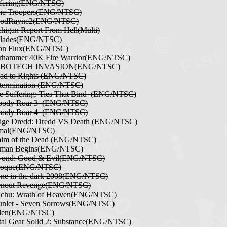
ffering(ENG/NTSC)
ne Troopers(ENG/NTSC)
oodRayne2(ENG/NTSC)
higan Report From Hell(Multi)
Blades(ENG/NTSC)
on Flux(ENG/NTSC)
rhammer 40K Fire Warrior(ENG/NTSC)
OBOTECH INVASION(ENG/NTSC)
ead to Rights (ENG/NTSC)
xtermination (ENG/NTSC)
e Suffering: Ties That Bind (ENG/NTSC)
loody Roar 3 (ENG/NTSC)
loody Roar 4 (ENG/NTSC)
udge Dredd: Dredd VS Death (ENG/NTSC)
imal(ENG/NTSC)
alm of the Dead (ENG/NTSC)
tman Begins(ENG/NTSC)
yond: Good & Evil(ENG/NTSC)
roque(ENG/NTSC)
ne in the dark 2008(ENG/NTSC)
rnout Revenge(ENG/NTSC)
nchu: Wrath of Heaven(ENG/NTSC)
unlet - Seven Sorrows(ENG/NTSC)
olen(ENG/NTSC)
al Gear Solid 2: Substance(ENG/NTSC)