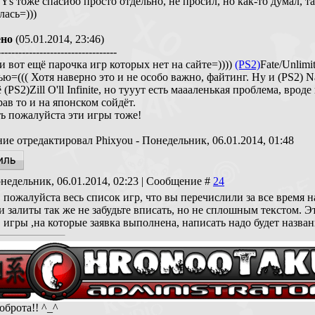
 Ys тоже спасибо просто отдельно, не просил, но как-то думал, 
лась=)))
ено
(05.01.2014, 23:46)
----------------------------------
и вот ещё парочка игр которых нет на сайте=))))
(PS2)
Fate/Unlimi
ью=((( Хотя наверно это и не особо важно, файтинг. Ну и (PS2)
 (PS2)Zill O'll Infinite, но тууут есть маааленькая проблема, врод
рав то и на японском сойдёт.
ть пожалуйста эти игры тоже!
ие отредактировал
Phixyou
-
Понедельник, 06.01.2014, 01:48
недельник, 06.01.2014, 02:23 | Сообщение #
24
, пожалуйста весь список игр, что вы перечислили за все время н
 залиты так же не забудьте вписать, но не сплошным текстом. Э
 игры ,на которые заявка выполнена, написать надо будет назва
оброта!! ^_^