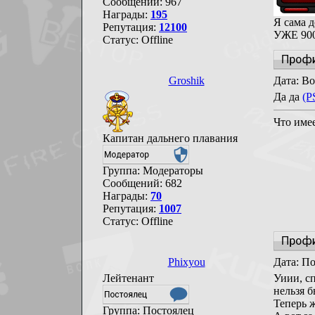
Сообщений:
967
Награды:
195
Я сама д
Репутация:
12100
УЖЕ 900
Статус:
Offline
Groshik
Дата: Во
Да да
(P
Что имее
Капитан дальнего плавания
Группа: Модераторы
Сообщений:
682
Награды:
70
Репутация:
1007
Статус:
Offline
Phixyou
Дата: По
Лейтенант
Уиии, сп
нельзя б
Теперь ж
Группа: Постоялец