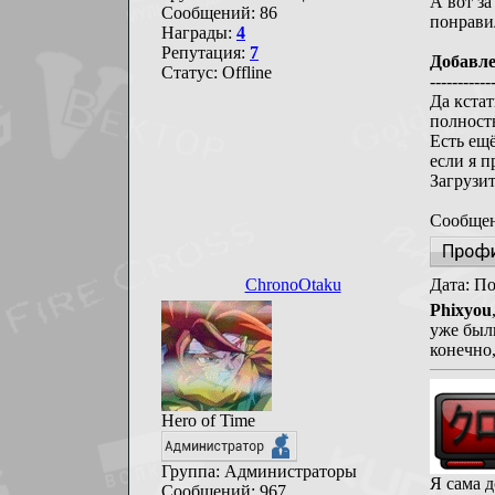
А вот за
Сообщений:
86
понрави
Награды:
4
Репутация:
7
Добавл
Статус:
Offline
-----------
Да кстат
полност
Есть ещё
если я п
Загрузи
Сообщен
ChronoOtaku
Дата: По
Phixyou
уже были
конечно,
Hero of Time
Группа: Администраторы
Я сама д
Сообщений:
967