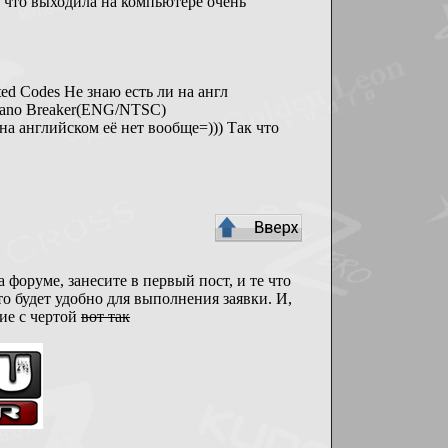
та что выходила на компьютере очень
ted Codes Не знаю есть ли на англ
 Nano Breaker(ENG/NTSC)
е на английском её нет вообще=))) Так что
а форуме, занесите в первый пост, и те что
то будет удобно для выполнения заявки. И,
ние с чертой
вот так