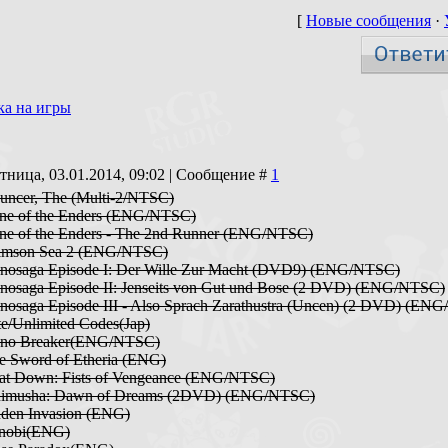
[
Новые сообщения
·
ка на игры
тница, 03.01.2014, 09:02 | Сообщение #
1
uncer, The (Multi-2/NTSC)
ne of the Enders (ENG/NTSC)
ne of the Enders - The 2nd Runner (ENG/NTSC)
rimson Sea 2 (ENG/NTSC)
nosaga Episode I: Der Wille Zur Macht (DVD9) (ENG/NTSC)
nosaga Episode II: Jenseits von Gut und Bose (2 DVD) (ENG/NTSC)
nosaga Episode III - Also Sprach Zarathustra (Uncen) (2 DVD) (EN
te/Unlimited Codes(Jap)
ano Breaker(ENG/NTSC)
e Sword of Etheria (ENG)
at Down: Fists of Vengeance (ENG/NTSC)
nimusha: Dawn of Dreams (2DVD) (ENG/NTSC)
den Invasion (ENG)
inobi(ENG)