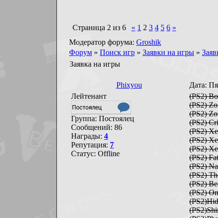
Страница
2
из
6
«
1
2
3
4
5
6
»
Модератор форума:
Groshik
Форум
»
Поиск игр
»
Заявки на игры
»
Заяв
Заявка на игры
Phixyou
Дата: Пя
Лейтенант
(PS2) Bo
(PS2) Zo
(PS2) Zo
Группа: Постоялец
(PS2) C
Сообщений:
86
(PS2) Xe
Награды:
4
(PS2) Xe
Репутация:
7
(PS2) Xe
Статус:
Offline
(PS2) Fa
(PS2) N
(PS2) Th
(PS2) Be
(PS2) O
(PS2)Hid
(PS2)Sh