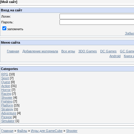
[
Мой сайт
]
Вход на сайт
Логин:
Пароль:
запомнить
Забыл
Меню сайта
Главная
Добавление материала
Все игры
3DO Games
DC Games
GC Gam
Android
Книги 
Categories
RPG
[10]
Sport
[7]
Quest
[0]
Action
[31]
Horror
[7]
Racing
[7]
Shooter
[4]
Fighting
[7]
Platform
[15]
Strategy
[1]
Adventure
[4]
Разное
[4]
Simulator
[1]
Главная
»
Файлы
»
Игры для GameCube
»
Shooter