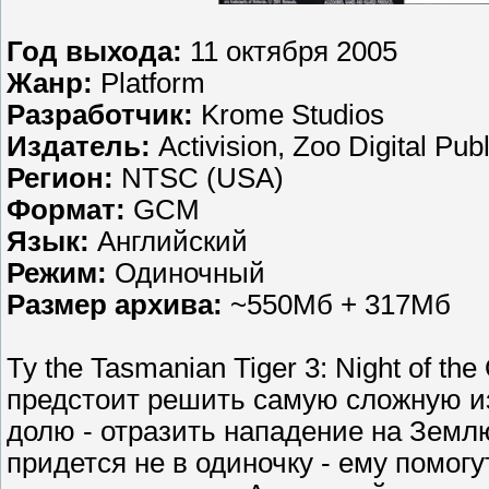
Год выхода:
11 октября 2005
Жанр:
Platform
Разработчик:
Krome Studios
Издатель:
Activision, Zoo Digital Pub
Регион:
NTSC (USA)
Формат:
GCM
Язык:
Английский
Режим:
Одиночный
Размер архива:
~550Мб + 317Мб
Ty the Tasmanian Tiger 3: Night of th
предстоит решить самую сложную из
долю - отразить нападение на Земл
придется не в одиночку - ему помог