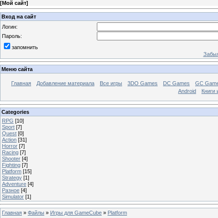
[
Мой сайт
]
Вход на сайт
Логин:
Пароль:
запомнить
Забыл
Меню сайта
Главная
Добавление материала
Все игры
3DO Games
DC Games
GC Gam
Android
Книги 
Categories
RPG
[10]
Sport
[7]
Quest
[0]
Action
[31]
Horror
[7]
Racing
[7]
Shooter
[4]
Fighting
[7]
Platform
[15]
Strategy
[1]
Adventure
[4]
Разное
[4]
Simulator
[1]
Главная
»
Файлы
»
Игры для GameCube
»
Platform