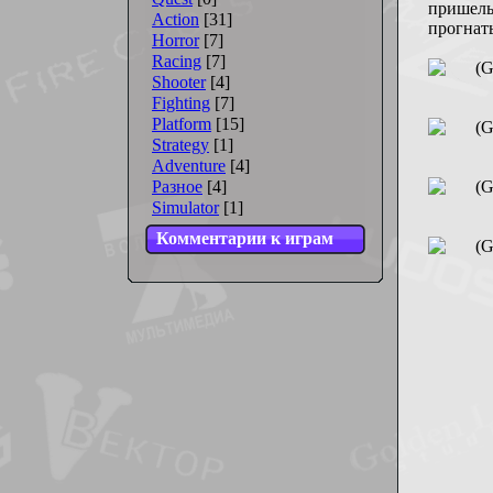
пришель
Action
[31]
прогнать
Horror
[7]
Racing
[7]
Shooter
[4]
Fighting
[7]
Platform
[15]
Strategy
[1]
Adventure
[4]
Разное
[4]
Simulator
[1]
Комментарии к играм