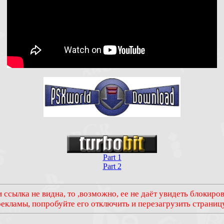
Part 1
Part 2
 ссылка не видна, то ,возможно, ее не даёт увидеть блокир
рекламы, попробуйте его отключить и перезагрузить страницу