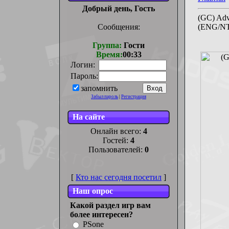
Добрый день, Гость
(GC) Adv
Сообщения:
(ENG/N
Группа:
Гости
Время:
00:33
Логин:
Пароль:
запомнить
Забыл пароль
|
Регистрация
На сайте
Онлайн всего:
4
Гостей:
4
Пользователей:
0
[
Кто нас сегодня посетил
]
Наш опрос
Какой раздел игр вам
более интересен?
PSone