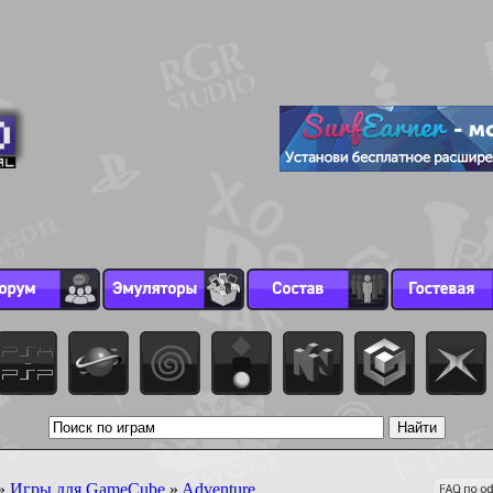
»
Игры для GameCube
»
Adventure