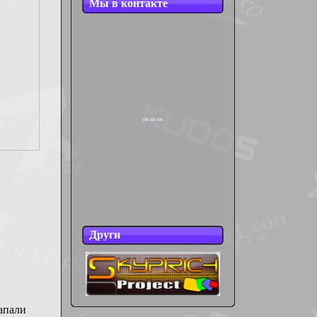
Мы в контакте
Други
апали