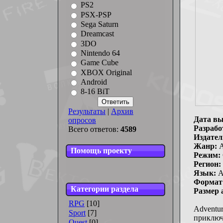
PS2
PSX-PSP
Sega Saturn
Dreamcast
3DO
Nintendo 64
Game Cube
XBOX Original
Android
8-16 BiT
Результаты
|
Архив
Дата вы
опросов
Разрабо
Всего ответов:
4589
Издател
Жанр:
A
Помощь проекту
Режим:
Регион:
Язык:
А
Формат
Категории раздела
Размер 
RPG
[10]
Adventur
Sport
[7]
приключ
Quest
[0]