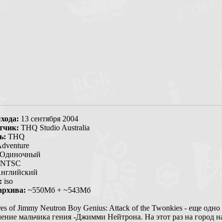
хода:
13 сентября 2004
тчик:
THQ Studio Australia
ь:
THQ
dventure
Одиночный
NTSC
нглийский
:
iso
архива:
~550Мб + ~543Мб
es of Jimmy Neutron Boy Genius: Attack of the Twonkies - еще одно
ение мальчика гения -Джимми Нейтрона. На этот раз на город н