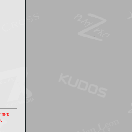
овщик
.