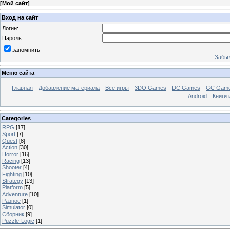
[
Мой сайт
]
Вход на сайт
Логин:
Пароль:
запомнить
Забыл
Меню сайта
Главная
Добавление материала
Все игры
3DO Games
DC Games
GC Gam
Android
Книги 
Categories
RPG
[17]
Sport
[7]
Quest
[8]
Action
[30]
Horror
[16]
Racing
[13]
Shooter
[4]
Fighting
[10]
Strategy
[13]
Platform
[5]
Adventure
[10]
Разное
[1]
Simulator
[0]
Сборник
[9]
Puzzle-Logic
[1]