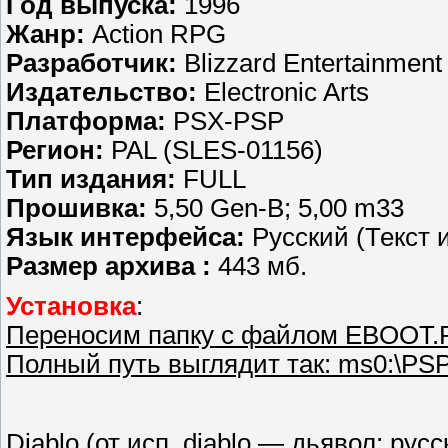
Год выпуска:
1996
Жанр:
Action RPG
Разработчик:
Blizzard Entertainment
Издательство:
Electronic Arts
Платформа:
PSX-PSP
Регион:
PAL (SLES-01156)
Тип издания:
FULL
Прошивка:
5,50 Gen-B; 5,00 m33
Язык интерфейса:
Русский (Текст и
Размер архива :
443 мб.
Установка
:
Переносим папку с файлом EBOOT.
Полный путь выглядит так: ms0:\P
Diablo (от исп. diablo — дьявол; рус