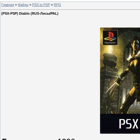
Главная
»
Файлы
»
PSX to PSP
»
RPG
(PSX-PSP) Diablo (RUS-Лисы/PAL)