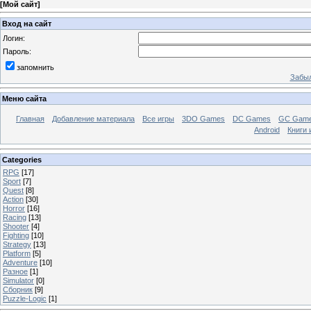
[
Мой сайт
]
Вход на сайт
Логин:
Пароль:
запомнить
Забыл
Меню сайта
Главная
Добавление материала
Все игры
3DO Games
DC Games
GC Gam
Android
Книги 
Categories
RPG
[17]
Sport
[7]
Quest
[8]
Action
[30]
Horror
[16]
Racing
[13]
Shooter
[4]
Fighting
[10]
Strategy
[13]
Platform
[5]
Adventure
[10]
Разное
[1]
Simulator
[0]
Сборник
[9]
Puzzle-Logic
[1]