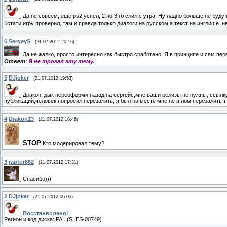
Да не совсем, еще ps2 успел, 2 по 3 гб слил с утра! Ну ладно больше не буду 
Кстати игру проверил, там и правда только диалоги на русском а текст на инглише..н
6
SergeyS
(21.07.2012 20:16)
Да не жалко, просто интересно как быстро сработано. Я в принципе и сам пе
Ответ
:
Я не трогал эту тему.
5
DJjoker
(21.07.2012 19:53)
Дракон, дык переоформи назад на сергейс,мне ваши релизы не нужны, ссылку
публикаций,человек попросил перезалить, я был на месте мне не в лом перезалить т
4
Drakon13
(21.07.2012 18:46)
STOP
Кто модерировал тему?
3
raptor862
(21.07.2012 17:31)
Спасибо)))
2
DJjoker
(21.07.2012 06:05)
Восстанволено!
Регион и код диска: PAL (SLES-00749)