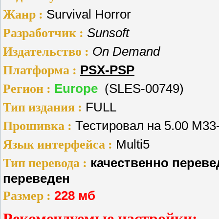
Жанр :
Survival Horror
Разработчик :
Sunsoft
Издательство :
On Demand
Платформа :
PSX-PSP
Регион :
Europe
(SLES-00749)
Тип издания :
FULL
Прошивка :
Тестировал на 5.00 М33-
Язык интерфейса :
Multi5
Тип перевода :
качественно перевед
переведен
Размер :
228 мб
Рекомендуемые настройки: