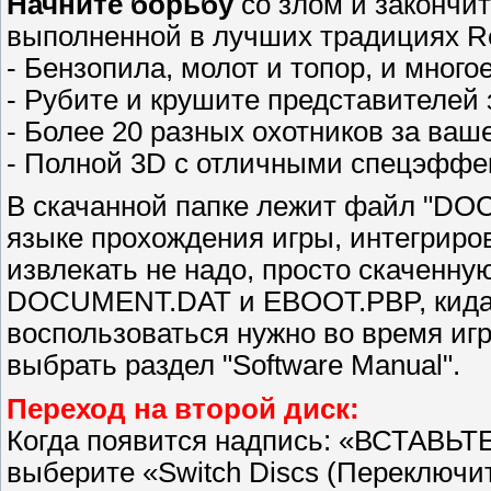
Начните борьбу
со злом и закончит
выполненной в лучших традициях Resid
- Бензопила, молот и топор, и многое
- Рубите и крушите представителей 
- Более 20 разных охотников за ваш
- Полной 3D с отличными спецэффе
В скачанной папке лежит файл "DO
языке прохождения игры, интегриро
извлекать не надо, просто скаченну
DOCUMENT.DAT и EBOOT.PBP, кидае
воспользоваться нужно во время иг
выбрать раздел "Software Manual".
Переход на второй диск:
Когда появится надпись: «ВСТАВЬТ
выберите «Switch Discs (Переключит