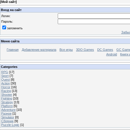
[
Мой сайт
]
Вход на сайт
Логин:
Пароль:
запомнить
Забыл
Меню сайта
Главная
Добавление материала
Все игры
3DO Games
DC Games
GC Gam
Android
Книги 
Categories
RPG
[17]
Sport
[7]
Quest
[8]
Action
[30]
Horror
[16]
Racing
[13]
Shooter
[4]
Fighting
[10]
Strategy
[13]
Platform
[5]
Adventure
[10]
Разное
[1]
Simulator
[0]
Сборник
[9]
Puzzle-Logic
[1]