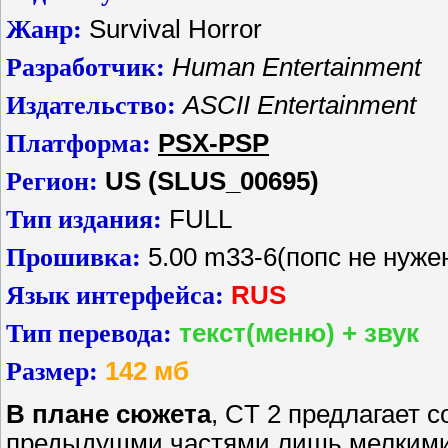
Жанр:
Survival Horror
Разработчик:
Human Entertainment
Издательство:
ASCII Entertainment
Платформа:
PSX-PSP
Регион:
US (SLUS_00695)
Тип издания:
FULL
Прошивка:
5.00 m33-6(попс не нуже
Язык интерфейса:
RUS
Тип перевода:
текст(меню) + звук
Размер:
142 мб
В плане сюжета
, CT 2 предлагает 
предыдущми частями лишь мелкими 