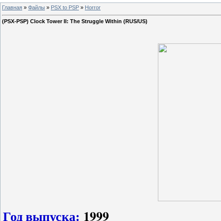
Главная
»
Файлы
»
PSX to PSP
»
Horror
(PSX-PSP) Clock Tower II: The Struggle Within (RUS/US)
Год выпуска:
1999