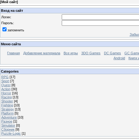
[
Мой сайт
]
Вход на сайт
Логин:
Пароль:
запомнить
Забыл
Меню сайта
Главная
Добавление материала
Все игры
3DO Games
DC Games
GC Gam
Android
Книги 
Categories
RPG
[17]
Sport
[7]
Quest
[8]
Action
[30]
Horror
[16]
Racing
[13]
Shooter
[4]
Fighting
[10]
Strategy
[13]
Platform
[5]
Adventure
[10]
Разное
[1]
Simulator
[0]
Сборник
[9]
Puzzle-Logic
[1]