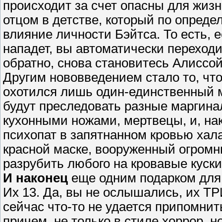
происходит за счет опасны для жиз
отцом в детстве, который по опред
влияние личности Бэйтса. То есть, е
нападет, вы автоматически переходи
обратно, снова становитесь Алиссой
Другим нововведением стало то, что
охотился лишь один-единственный ма
будут преследовать разные маргина
кухонными ножами, мертвецы, и, нако
психопат в запятнанном кровью хал
красной маске, вооруженный огром
разрубить любого на кровавые куски
И наконец
еще одним подарком для 
Их 13. Да, вы не ослышались, их Т
сейчас что-то не удается припомнит
причем, не только в стиле хоррор, но