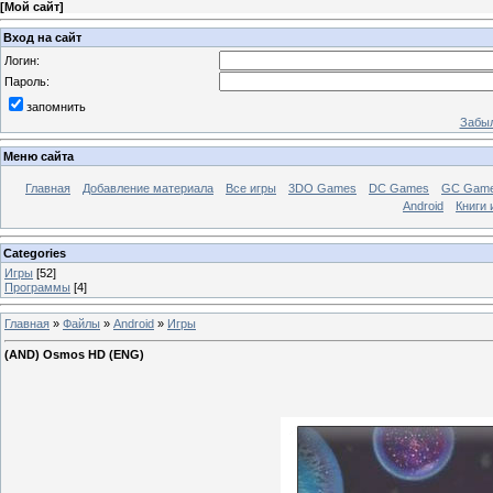
[
Мой сайт
]
Вход на сайт
Логин:
Пароль:
запомнить
Забыл
Меню сайта
Главная
Добавление материала
Все игры
3DO Games
DC Games
GC Gam
Android
Книги 
Categories
Игры
[52]
Программы
[4]
Главная
»
Файлы
»
Android
»
Игры
(AND) Osmos HD (ENG)