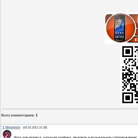
Всего комментариев
:
1
1
Skypirich
(02.02.2012 21:28)
Игра для релакса, хорошая графика, звуковое и музыкальное сопровождение