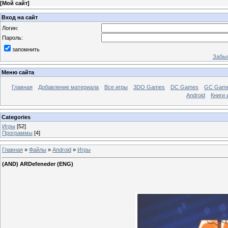
[
Мой сайт
]
Вход на сайт
Логин:
Пароль:
запомнить
Забыл
Меню сайта
Главная
Добавление материала
Все игры
3DO Games
DC Games
GC Gam
Android
Книги 
Categories
Игры
[52]
Программы
[4]
Главная
»
Файлы
»
Android
»
Игры
(AND) ARDefeneder (ENG)