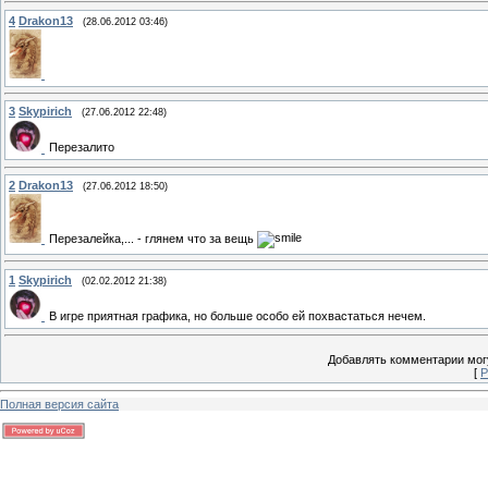
4
Drakon13
(28.06.2012 03:46)
3
Skypirich
(27.06.2012 22:48)
Перезалито
2
Drakon13
(27.06.2012 18:50)
Перезалейка,... - глянем что за вещь
1
Skypirich
(02.02.2012 21:38)
В игре приятная графика, но больше особо ей похвастаться нечем.
Добавлять комментарии могу
[
Р
Полная версия сайта