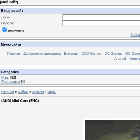
[
Мой сайт
]
Вход на сайт
Логин:
Пароль:
запомнить
Забыл
Меню сайта
Главная
Добавление материала
Все игры
3DO Games
DC Games
GC Gam
Android
Книги 
Categories
Игры
[52]
Программы
[4]
Главная
»
Файлы
»
Android
»
Игры
(AND) Mini Gore (ENG)