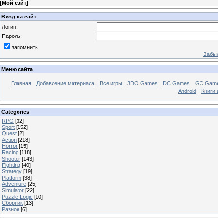
[
Мой сайт
]
Вход на сайт
Логин:
Пароль:
запомнить
Забыл
Меню сайта
Главная
Добавление материала
Все игры
3DO Games
DC Games
GC Gam
Android
Книги 
Categories
RPG
[32]
Sport
[152]
Quest
[2]
Action
[218]
Horror
[15]
Racing
[118]
Shooter
[143]
Fighting
[40]
Strategy
[19]
Platform
[38]
Adventure
[25]
Simulator
[22]
Puzzle-Logic
[10]
Сборник
[13]
Разное
[6]