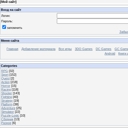
[
Мой сайт
]
Вход на сайт
Логин:
Пароль:
запомнить
Забыл
Меню сайта
Главная
Добавление материала
Все игры
3DO Games
DC Games
GC Gam
Android
Книги 
Categories
RPG
[32]
Sport
[152]
Quest
[2]
Action
[218]
Horror
[15]
Racing
[118]
Shooter
[143]
Fighting
[40]
Strategy
[19]
Platform
[38]
Adventure
[25]
Simulator
[22]
Puzzle-Logic
[10]
Сборник
[13]
Разное
[6]