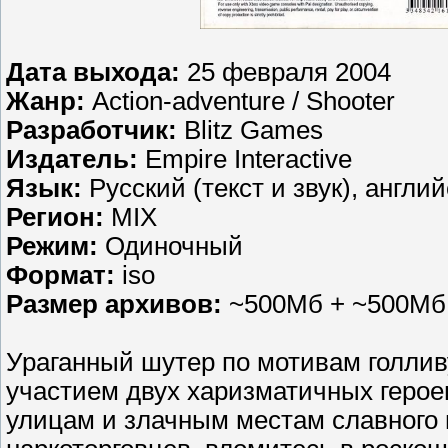
Дата выхода:
25 февраля 2004
Жанр:
Action-adventure / Shooter
Разработчик:
Blitz Games
Издатель:
Empire Interactive
Язык:
Русский (текст и звук), англи
Регион:
MIX
Режим:
Одиночный
Формат:
iso
Размер архивов:
~500Мб + ~500Мб 
Ураганный шутер по мотивам голлив
участием двух харизматичных геро
улицам и злачным местам славного 