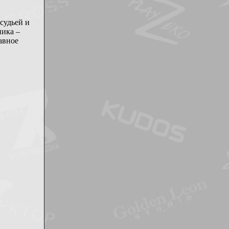
 судьей и
ника –
лавное