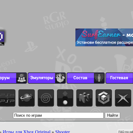
»
Игры для Xbox Original
»
Shooter