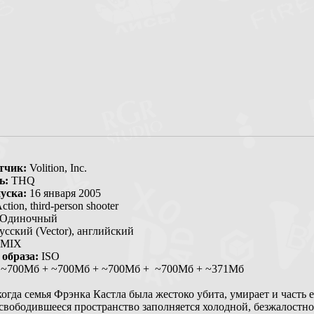
тчик:
Volition, Inc.
ь:
THQ
уска:
16 января 2005
ction, third-person shooter
Одиночный
усский (Vector), английский
MIX
образа:
ISO
~700Мб + ~700Мб + ~700Мб + ~700Мб + ~371Мб
когда семья Фрэнка Кастла была жестоко убита, умирает и часть 
свободившееся пространство заполняется холодной, безжалостн