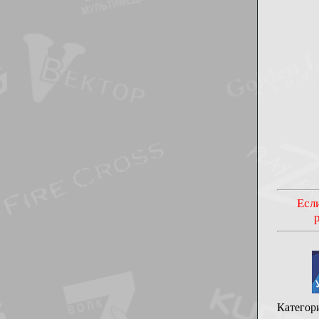
Если
Категор