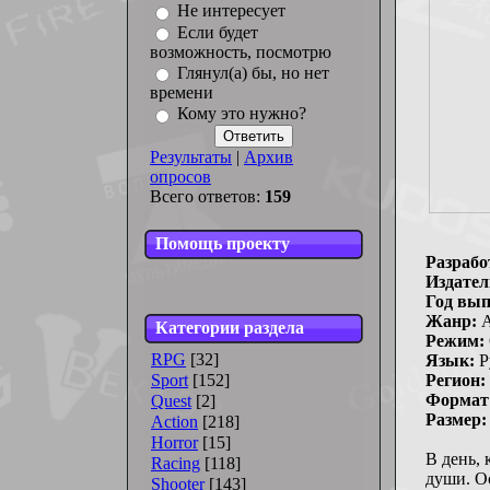
Не интересует
Если будет
возможность, посмотрю
Глянул(а) бы, но нет
времени
Кому это нужно?
Результаты
|
Архив
опросов
Всего ответов:
159
Помощь проекту
Разрабо
Издател
Год вып
Жанр:
A
Категории раздела
Режим:
RPG
[32]
Язык:
Р
Sport
[152]
Регион:
Формат 
Quest
[2]
Размер:
Action
[218]
Horror
[15]
В день, 
Racing
[118]
души. О
Shooter
[143]