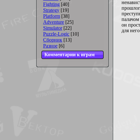
ненавист
Fighting
[40]
прошлог
Strategy
[19]
преступн
Platform
[38]
палачом 
Adventure
[25]
он прост
Simulator
[22]
для него
Puzzle-Logic
[10]
Сборник
[13]
Разное
[6]
Комментарии к играм