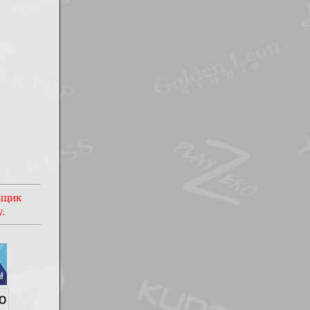
овщик
.