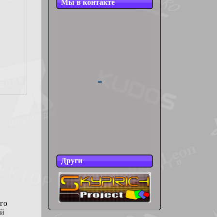
Мы в контакте
Други
его
ой