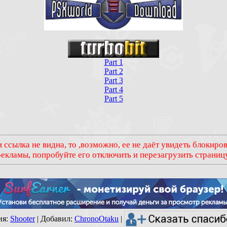
Part 1
Part 2
Part 3
Part 4
Part 5
 ссылка не видна, то ,возможно, ее не даёт увидеть блокир
рекламы, попробуйте его отключить и перезагрузить страницу
ия
:
Shooter
|
Добавил
:
ChronoOtaku
|