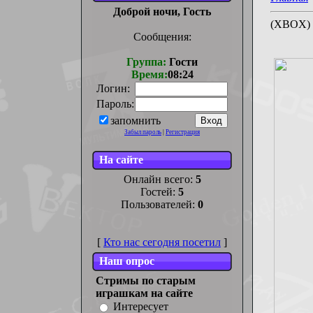
Доброй ночи, Гость
(XBOX) 
Сообщения:
Группа:
Гости
Время:
08:24
Логин:
Пароль:
запомнить
Забыл пароль
|
Регистрация
На сайте
Онлайн всего:
5
Гостей:
5
Пользователей:
0
[
Кто нас сегодня посетил
]
Наш опрос
Стримы по старым
играшкам на сайте
Интересует