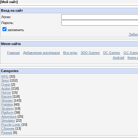
[
Мой сайт
]
Вход на сайт
Логин:
Пароль:
запомнить
Забыл
Меню сайта
Главная
Добавление материала
Все игры
3DO Games
DC Games
GC Gam
Android
Книги 
Categories
RPG
[32]
Sport
[152]
Quest
[2]
Action
[218]
Horror
[15]
Racing
[118]
Shooter
[143]
Fighting
[40]
Strategy
[19]
Platform
[38]
Adventure
[25]
Simulator
[22]
Puzzle-Logic
[10]
Сборник
[13]
Разное
[6]