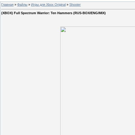
Главная
»
Файлы
»
Игры для Xbox Original
»
Shooter
(XBOX) Full Spectrum Warrior: Ten Hammers (RUS-BOX/ENG/MIX)