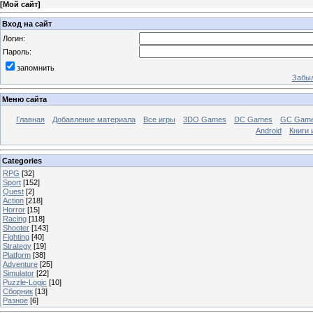
[
Мой сайт
]
Вход на сайт
Логин:
Пароль:
запомнить
Забыл
Меню сайта
Главная
Добавление материала
Все игры
3DO Games
DC Games
GC Gam
Android
Книги 
Categories
RPG
[32]
Sport
[152]
Quest
[2]
Action
[218]
Horror
[15]
Racing
[118]
Shooter
[143]
Fighting
[40]
Strategy
[19]
Platform
[38]
Adventure
[25]
Simulator
[22]
Puzzle-Logic
[10]
Сборник
[13]
Разное
[6]