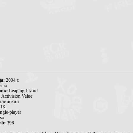
да:
2004 г.
sino
чик:
Leaping Lizard
Activision Value
глийский
IX
ngle-player
so
mb:
396