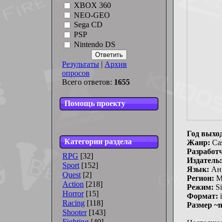
XBOX 360
NEO-GEO
Sega CD
PSP
Nintendo DS
Результаты
|
Архив
опросов
Всего ответов:
1655
Помощь проекту
Год выхо
Категории раздела
Жанр:
Ca
Разработ
RPG
[32]
Издатель:
Sport
[152]
Язык:
Ан
Quest
[2]
Регион:
M
Action
[218]
Режим:
Si
Horror
[15]
Формат:
i
Racing
[118]
Размер ~
Shooter
[143]
Fighting
[40]