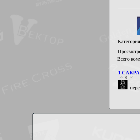
Категория
Просмотр
Всего ком
1
CAKPA
0
пере