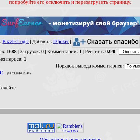
попробуйте его отключить и перезагрузить страницу.
:
Puzzle-Logic
|
Добавил
:
DJjoker
|
ов
:
1688
|
Загрузок
:
0
|
Комментарии
:
1
|
Рейтинг
:
0.0
/
0
|
ментариев
:
1
Порядок вывода комментариев:
C
(04.03.2016 15:40)
залейте
Обращение к пользователям