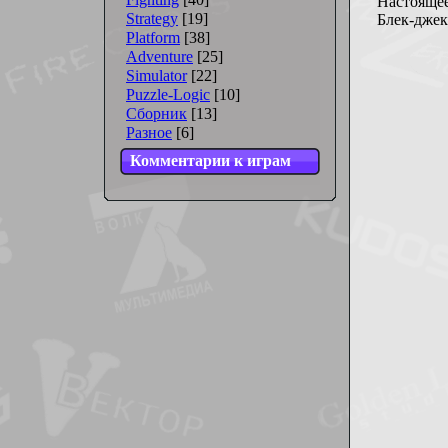
Настоящее
Strategy
[19]
Блек-джек,
Platform
[38]
Adventure
[25]
Simulator
[22]
Puzzle-Logic
[10]
Сборник
[13]
Разное
[6]
Комментарии к играм