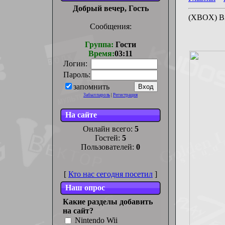
Добрый вечер, Гость
(XBOX) Bi
Сообщения:
Группа:
Гости
Время:
03:11
Логин:
Пароль:
запомнить
Забыл пароль
|
Регистрация
На сайте
Онлайн всего:
5
Гостей:
5
Пользователей:
0
[
Кто нас сегодня посетил
]
Наш опрос
Какие разделы добавить
на сайт?
Nintendo Wii