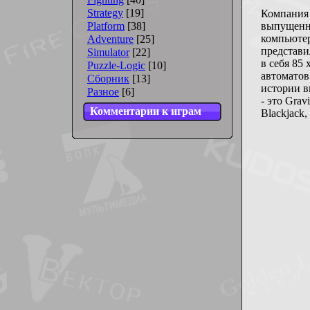
Strategy
[19]
Компания 
Platform
[38]
выпущенн
компьютер
Adventure
[25]
представи
Simulator
[22]
в себя 85
Puzzle-Logic
[10]
автоматов 
Сборник
[13]
истории в
Разное
[6]
- это Grav
Комментарии к играм
Blackjack,