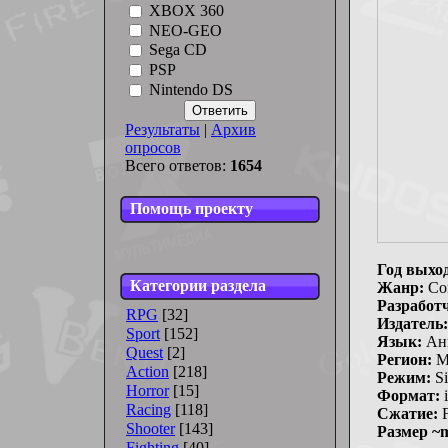
XBOX 360
NEO-GEO
Sega CD
PSP
Nintendo DS
Результаты
|
Архив
опросов
Всего ответов:
1654
Помощь проекту
Год выхо
Категории раздела
Жанр:
Com
Разработ
RPG
[32]
Издатель:
Sport
[152]
Язык:
Ан
Quest
[2]
Регион:
M
Action
[218]
Режим:
Si
Horror
[15]
Формат:
i
Racing
[118]
Сжатие:
F
Shooter
[143]
Размер
~
Fighting
[40]