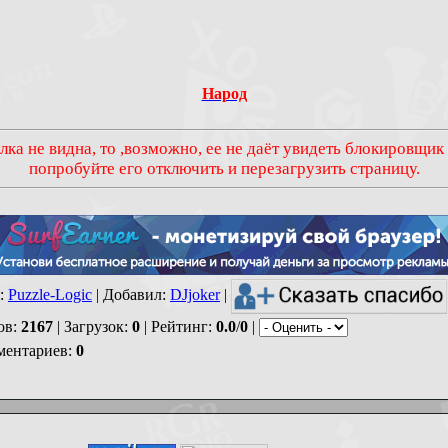
Народ
лка не видна, то ,возможно, ее не даёт увидеть блокировщик
попробуйте его отключить и перезагрузить страницу.
:
Puzzle-Logic
|
Добавил
:
DJjoker
|
ов
:
2167
|
Загрузок
:
0
|
Рейтинг
:
0.0
/
0
|
ментариев
:
0