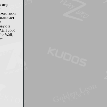
 игр,
х
, компания
 включает
х
ервую в
tari 2600
the Wall,
е".