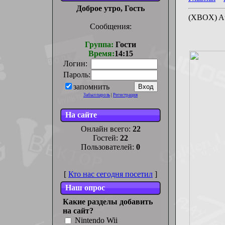
Доброе утро, Гость
(XBOX) At
Сообщения:
Группа:
Гости
Время:
14:15
Логин:
Пароль:
запомнить
Забыл пароль
|
Регистрация
На сайте
Онлайн всего:
22
Гостей:
22
Пользователей:
0
[
Кто нас сегодня посетил
]
Наш опрос
Какие разделы добавить
на сайт?
Nintendo Wii