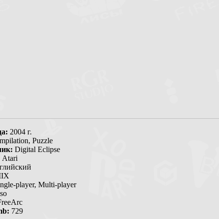
да:
2004 г.
pilation,
Puzzle
чик:
Digital Eclipse
Atari
глийский
IX
ngle-player, Multi-player
so
reeArc
mb:
729