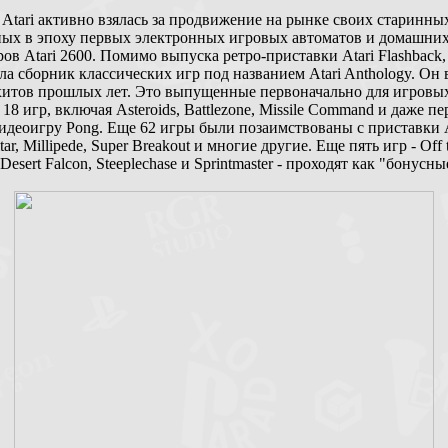
Atari активно взялась за продвижение на рынке своих старинных
ых в эпоху первых электронных игровых автоматов и домашни
ов Atari 2600. Помимо выпуска ретро-приставки Atari Flashback
ла сборник классических игр под названием Atari Anthology. Он
 хитов прошлых лет. Это выпущенные первоначально для игровы
18 игр, включая Asteroids, Battlezone, Missile Command и даже п
идеоигру Pong. Еще 62 игры были позаимствованы с приставки A
itar, Millipede, Super Breakout и многие другие. Еще пять игр - Off 
 Desert Falcon, Steeplechase и Sprintmaster - проходят как "бонусны