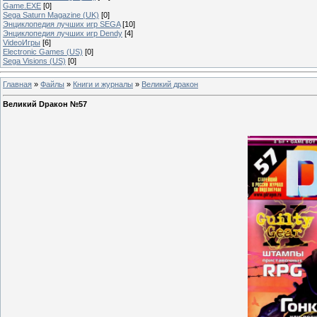
Game.EXE
[0]
Sega Saturn Magazine (UK)
[0]
Энциклопедия лучших игр SEGA
[10]
Энциклопедия лучших игр Dendy
[4]
VideoИгры
[6]
Electronic Games (US)
[0]
Sega Visions (US)
[0]
Главная
»
Файлы
»
Книги и журналы
»
Великий дракон
Великий Dракон №57