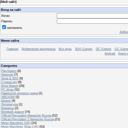
[
Мой сайт
]
Вход на сайт
Логин:
Пароль:
запомнить
Забыл
Меню сайта
Главная
Добавление материала
Все игры
3DO Games
DC Games
GC Gam
Android
Книги 
Categories
PlayStation
[6]
Nintendo
[7]
Sega & 3DO
[6]
Страна игр
[8]
Игро Мания
[26]
PC Игры
[11]
Навигатор игрового мира
[1]
XBOX360
[1]
Шпиль
[4]
Литература
[1]
Комиксы
[2]
Великий дракон
[74]
Official Playstation Magazine Russia
[52]
Official Playstation 2 Magazine Russia
[21]
Mean Machines (UK)
[24]
Mean Machines Sega (UK)
[53]