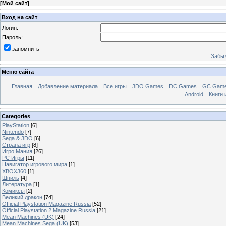
[
Мой сайт
]
Вход на сайт
Логин:
Пароль:
запомнить
Забыл
Меню сайта
Главная
Добавление материала
Все игры
3DO Games
DC Games
GC Gam
Android
Книги 
Categories
PlayStation
[6]
Nintendo
[7]
Sega & 3DO
[6]
Страна игр
[8]
Игро Мания
[26]
PC Игры
[11]
Навигатор игрового мира
[1]
XBOX360
[1]
Шпиль
[4]
Литература
[1]
Комиксы
[2]
Великий дракон
[74]
Official Playstation Magazine Russia
[52]
Official Playstation 2 Magazine Russia
[21]
Mean Machines (UK)
[24]
Mean Machines Sega (UK)
[53]