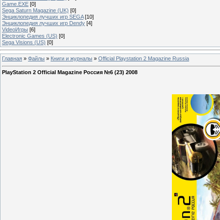
Game.EXE
[0]
Sega Saturn Magazine (UK)
[0]
Энциклопедия лучших игр SEGA
[10]
Энциклопедия лучших игр Dendy
[4]
VideoИгры
[6]
Electronic Games (US)
[0]
Sega Visions (US)
[0]
Главная
»
Файлы
»
Книги и журналы
»
Official Playstation 2 Magazine Russia
PlayStation 2 Official Magazine Россия №6 (23) 2008