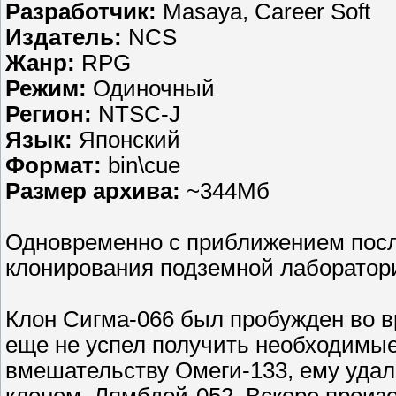
Разработчик:
Masaya, Career Soft
Издатель:
NCS
Жанр:
RPG
Режим:
Одиночный
Регион:
NTSC-J
Язык:
Японский
Формат:
bin\cue
Размер архива:
~344Мб
Одновременно с приближением посл
клонирования подземной лаборатор
Клон Сигма-066 был пробужден во 
еще не успел получить необходимые 
вмешательству Омеги-133, ему удал