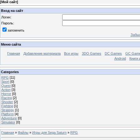
[
Мой сайт
]
Вход на сайт
Логин:
Пароль:
запомнить
Забыл
Меню сайта
Главная
Добавление материала
Все игры
3DO Games
DC Games
GC Gam
Android
Книги 
Categories
RPG
[11]
Sport
[0]
Quest
[0]
Action
[3]
Horror
[0]
Racing
[2]
Shooter
[2]
Fighting
[1]
Strategy
[1]
Platform
[4]
Adventure
[0]
Simulator
[0]
Главная
»
Файлы
»
Игры для Sega Saturn
»
RPG