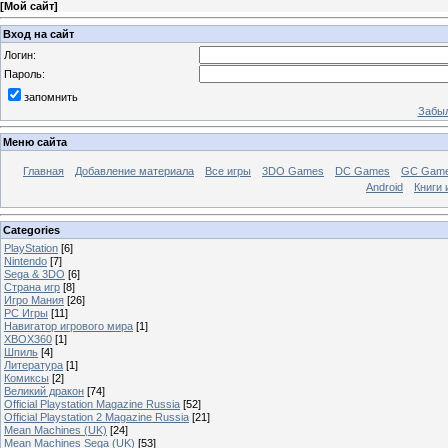
[
Мой сайт
]
Вход на сайт
Логин:
Пароль:
запомнить
Забыл
Меню сайта
Главная
Добавление материала
Все игры
3DO Games
DC Games
GC Gam
Android
Книги 
Categories
PlayStation
[6]
Nintendo
[7]
Sega & 3DO
[6]
Страна игр
[8]
Игро Мания
[26]
PC Игры
[11]
Навигатор игрового мира
[1]
XBOX360
[1]
Шпиль
[4]
Литература
[1]
Комиксы
[2]
Великий дракон
[74]
Official Playstation Magazine Russia
[52]
Official Playstation 2 Magazine Russia
[21]
Mean Machines (UK)
[24]
Mean Machines Sega (UK)
[53]