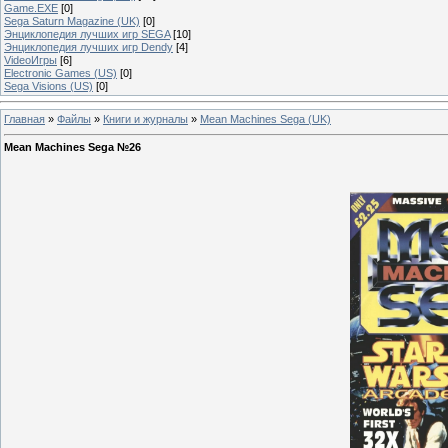
Game.EXE
[0]
Sega Saturn Magazine (UK)
[0]
Энциклопедия лучших игр SEGA
[10]
Энциклопедия лучших игр Dendy
[4]
VideoИгры
[6]
Electronic Games (US)
[0]
Sega Visions (US)
[0]
Главная
»
Файлы
»
Книги и журналы
»
Mean Machines Sega (UK)
Mean Machines Sega №26