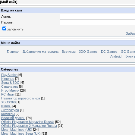
[
Мой сайт
]
Вход на сайт
Логин:
Пароль:
запомнить
Забыл
Меню сайта
Главная
Добавление материала
Все игры
3DO Games
DC Games
GC Gam
Android
Книги 
Categories
PlayStation
[6]
Nintendo
[7]
Sega & 3DO
[6]
Страна игр
[8]
Игро Мания
[26]
PC Игры
[11]
Навигатор игрового мира
[1]
XBOX360
[1]
Шпиль
[4]
Литература
[1]
Комиксы
[2]
Великий дракон
[74]
Official Playstation Magazine Russia
[52]
Official Playstation 2 Magazine Russia
[21]
Mean Machines (UK)
[24]
Mean Machines Sega (UK)
[53]