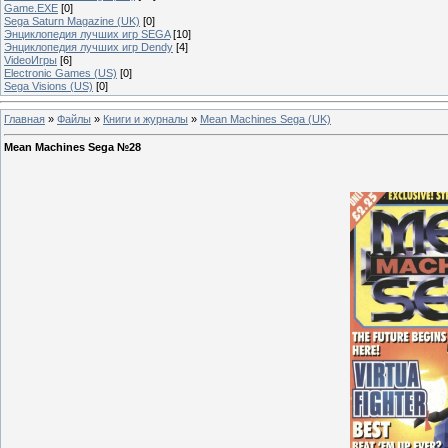
Game.EXE
[0]
Sega Saturn Magazine (UK)
[0]
Энциклопедия лучших игр SEGA
[10]
Энциклопедия лучших игр Dendy
[4]
VideoИгры
[6]
Electronic Games (US)
[0]
Sega Visions (US)
[0]
Главная
»
Файлы
»
Книги и журналы
»
Mean Machines Sega (UK)
Mean Machines Sega №28