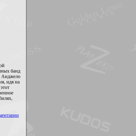
хой
пных банд
и Анджело
я, идя на
 этот
венное
билях,
ментарии