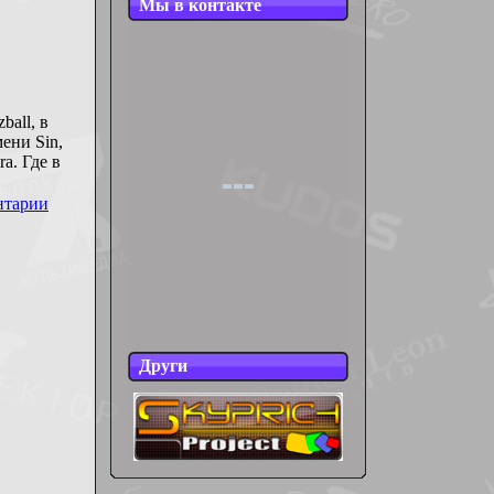
Мы в контакте
ball, в
ени Sin,
a. Где в
нтарии
Други