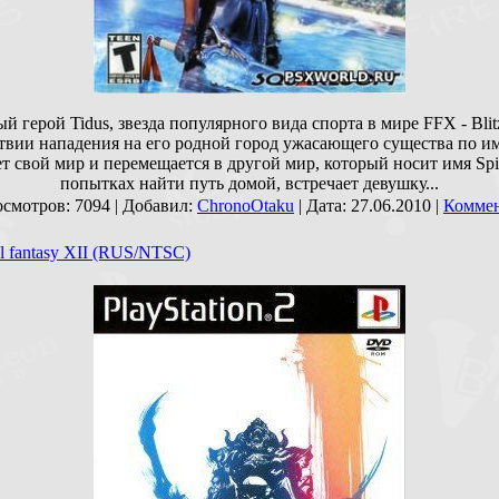
й герой Tidus, звезда популярного вида спорта в мире FFX - Blitz
твии нападения на его родной город ужасающего существа по им
т свой мир и перемещается в другой мир, который носит имя Spir
попытках найти путь домой, встречает девушку...
осмотров: 7094 | Добавил:
ChronoOtaku
| Дата:
27.06.2010
|
Комме
al fantasy XII (RUS/NTSC)