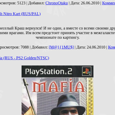
осмотров: 5123 | Добавил:
ChronoOtaku
| Дата:
26.06.2010
|
Комме
sh Nitro Kart (RUS/PAL)
веселый Краш вернулся! И не один, а вместе со всеми своими др
ними врагами. Им всем предстоит принять участие в межгалакти
чемпионате по картингу.
росмотров: 7088 | Добавил:
[M@}{1MU$]
| Дата:
24.06.2010
|
Ком
ia (RUS - PS2 Golden/NTSC)