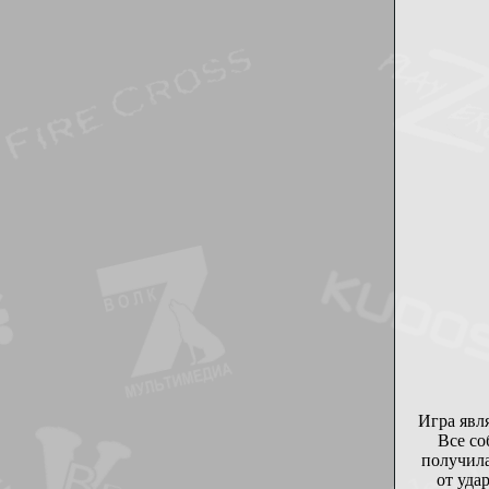
Игра явл
Все со
получила
от уда