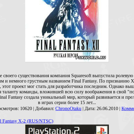
ре своего существования компания Squaresoft выпустила ролевую 
м и немного грустным названием Final Fantasy. По признанию 
, этот проект мог стать для разработчика последним. Однако выш
я таланту команды, вложившей всю силу воображения в свой "п
Final Fantasy создала уникальный мир, который развивается и пре
в играх серии более 15 лет...
осмотров: 10620 | Добавил:
ChronoOtaku
| Дата:
26.06.2010
|
Комм
al Fantasy X-2 (RUS/NTSC)