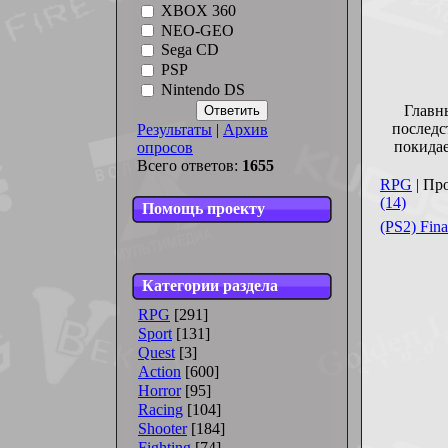
XBOX 360
NEO-GEO
Sega CD
PSP
Nintendo DS
Главны
последс
Результаты
|
Архив
покидае
опросов
Всего ответов:
1655
RPG
| Пр
(14)
Помощь проекту
(PS2) Fin
Категории раздела
RPG
[291]
Sport
[131]
Quest
[3]
Action
[600]
Horror
[95]
Racing
[104]
Shooter
[184]
Fighting
[74]