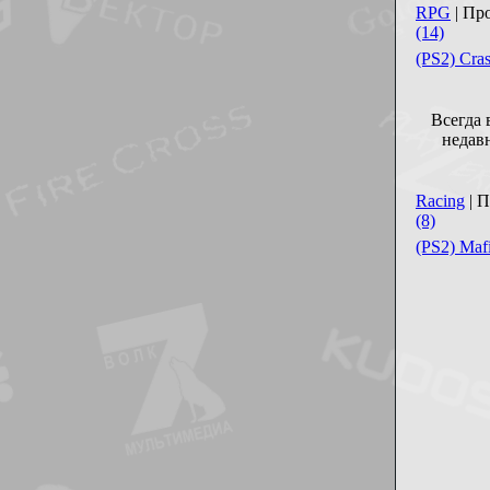
RPG
| Пр
(14)
(PS2) Cra
Всегда 
недав
Racing
| П
(8)
(PS2) Maf