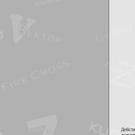
Дейст
турни