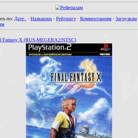
ть по
:
Дате
·
Названию
·
Рейтингу
·
Комментариям
·
Загрузкам
ам
nal Fantasy X (RUS-MEGERA2/NTSC)