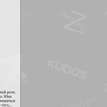
ной роли.
ла. Юна
ачиваться
того...