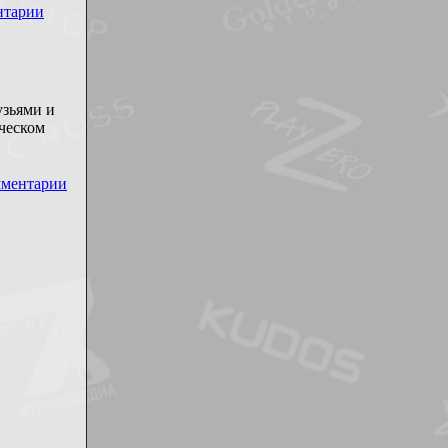
нтарии
узьями и
ческом
ментарии