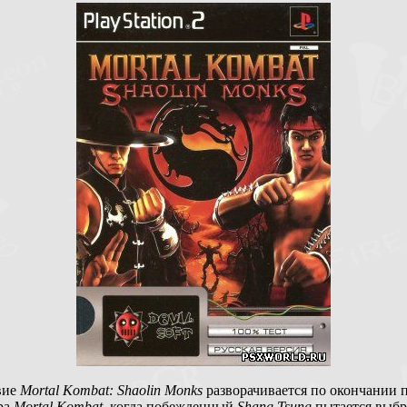
вие
Mortal Kombat: Shaolin Monks
разворачивается по окончании 
ра
Mortal Kombat
, когда побежденный
Shang Tsung
пытается выбр