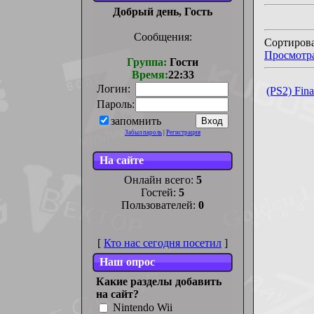
Добрый день, Гость
Сообщения:
Сортирова
Просмотр
Группа:
Гости
Время:
22:33
Логин:
(PS2) Fi
Пароль:
запомнить
Забыл пароль
|
Регистрация
На сайте
Онлайн всего:
5
Гостей:
5
Пользователей:
0
[
Кто нас сегодня посетил
]
Наш опрос
Какие разделы добавить
на сайт?
Nintendo Wii