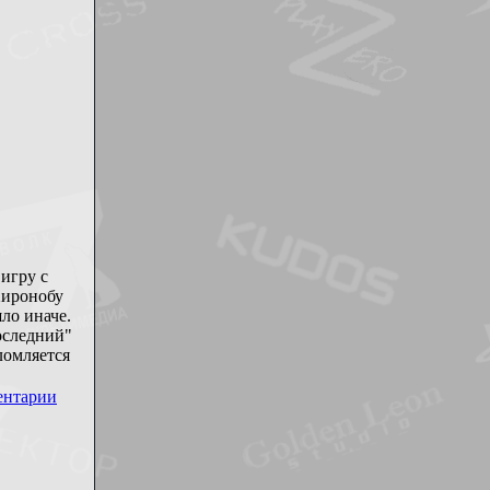
игру с
Хиронобу
ло иначе.
оследний"
ломляется
ентарии