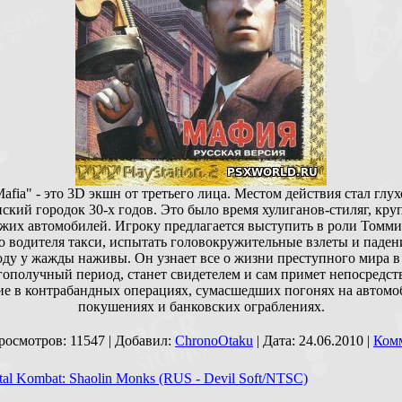
afia" - это 3D экшн от третьего лица. Местом действия стал глу
ский городок 30-х годов. Это было время хулиганов-стиляг, кру
жих автомобилей. Игроку предлагается выступить в роли Томм
о водителя такси, испытать головокружительные взлеты и падени
ду у жажды наживы. Он узнает все о жизни преступного мира в
гополучный период, станет свидетелем и сам примет непосредст
ие в контрабандных операциях, сумасшедших погонях на автомо
покушениях и банковских ограблениях.
росмотров: 11547 | Добавил:
ChronoOtaku
| Дата:
24.06.2010
|
Ком
tal Kombat: Shaolin Monks (RUS - Devil Soft/NTSC)