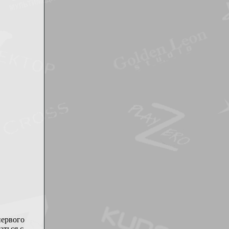
первого
аться с