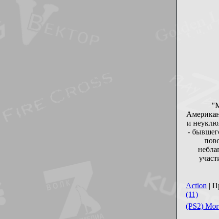
"M
Американ
и неуклю
- бывшег
пово
небла
участ
Action
| П
(11)
(PS2) Mor