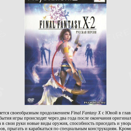
яется своеобразным продолжением
Final Fantasy X
с Юной в глав
бытия игры происходят через два года после окончания оригина
 в свои руки новые виды оружия, способность приседать и увор
ров, прыгать и карабкаться по специальным конструкциям. Кроме 