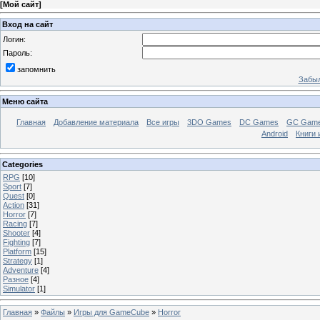
[
Мой сайт
]
Вход на сайт
Логин:
Пароль:
запомнить
Забыл
Меню сайта
Главная
Добавление материала
Все игры
3DO Games
DC Games
GC Gam
Android
Книги 
Categories
RPG
[10]
Sport
[7]
Quest
[0]
Action
[31]
Horror
[7]
Racing
[7]
Shooter
[4]
Fighting
[7]
Platform
[15]
Strategy
[1]
Adventure
[4]
Разное
[4]
Simulator
[1]
Главная
»
Файлы
»
Игры для GameCube
»
Horror