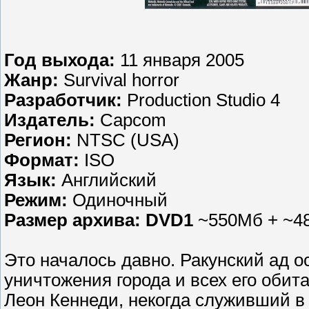
Год выхода:
11 января 2005
Жанр:
Survival horror
Разработчик:
Production Studio 4
Издатель:
Capcom
Регион:
NTSC (USA)
Формат:
ISO
Язык:
Английский
Режим:
Одиночный
Размер архива:
DVD1
~550Мб + ~4
Это началось давно. Ракунский ад о
уничтожения города и всех его оби
Леон Кеннеди, некогда служивший в