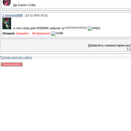
Да Game CUbe
1
eminem898
(13.12.2010 18:11)
а чего игра для КУБИКА забыла тут?!?!?!?!?!?!?!?!
Ответ
:
Бывает... Исправлено
Добавлять комментарии могу
[
Р
Полная версия сайта