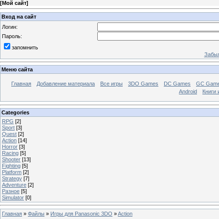
[
Мой сайт
]
Вход на сайт
Логин:
Пароль:
запомнить
Забыл
Меню сайта
Главная
Добавление материала
Все игры
3DO Games
DC Games
GC Gam
Android
Книги 
Categories
RPG
[2]
Sport
[3]
Quest
[2]
Action
[14]
Horror
[3]
Racing
[5]
Shooter
[13]
Fighting
[5]
Platform
[2]
Strategy
[7]
Adventure
[2]
Разное
[5]
Simulator
[0]
Главная
»
Файлы
»
Игры для Panasonic 3DO
»
Action