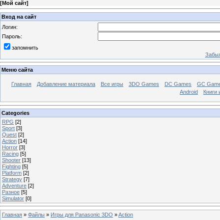
[
Мой сайт
]
Вход на сайт
Логин:
Пароль:
запомнить
Забыл
Меню сайта
Главная
Добавление материала
Все игры
3DO Games
DC Games
GC Gam
Android
Книги 
Categories
RPG
[2]
Sport
[3]
Quest
[2]
Action
[14]
Horror
[3]
Racing
[5]
Shooter
[13]
Fighting
[5]
Platform
[2]
Strategy
[7]
Adventure
[2]
Разное
[5]
Simulator
[0]
Главная
»
Файлы
»
Игры для Panasonic 3DO
»
Action