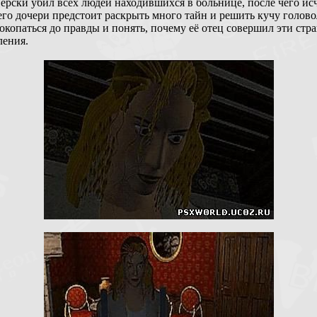
верски убил всех людей находившихся в больнице, после чего исч
его дочери предстоит раскрыть много тайн и решить кучу голов
окопаться до правды и понять, почему её отец совершил эти ст
ления.