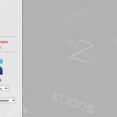
овщик
.