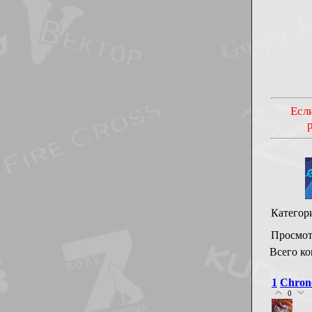
Если
Категор
Просмот
Всего к
1
Chron
0