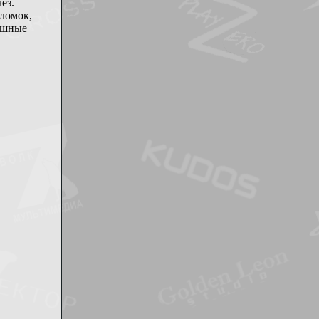
ез.
оломок,
рашные