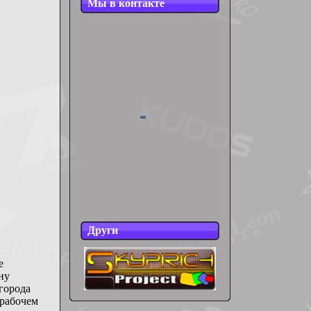
Мы в контакте
Други
е
ну
города
 рабочем