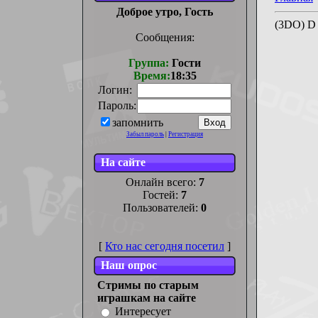
Доброе утро, Гость
(3DO) D
Сообщения:
Группа:
Гости
Время:
18:35
Логин:
Пароль:
запомнить
Забыл пароль
|
Регистрация
На сайте
Онлайн всего:
7
Гостей:
7
Пользователей:
0
[
Кто нас сегодня посетил
]
Наш опрос
Стримы по старым
играшкам на сайте
Интересует