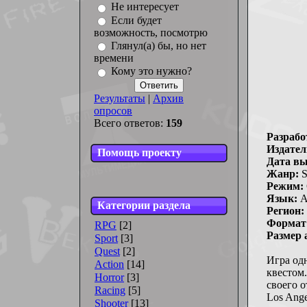
Не интересует
Если будет
возможность, посмотрю
Глянул(а) бы, но нет
времени
Кому это нужно?
Результаты
|
Архив
опросов
Всего ответов:
159
Разрабо
Издател
Помощь проекту
Дата вы
Жанр:
S
Режим:
Язык:
А
Категории раздела
Регион:
Формат 
RPG
[2]
Размер 
Sport
[3]
Quest
[2]
Игра од
Action
[14]
квестом.
Horror
[3]
своего 
Racing
[5]
Los Ange
Shooter
[13]