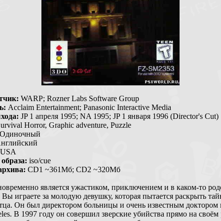
тчик:
WARP; Rozner Labs Software Group
ь:
Acclaim Entertainment; Panasonic Interactive Media
хода:
JP 1 апреля 1995; NA 1995; JP 1 января 1996 (Director's Cut)
urvival Horror, Graphic adventure, Puzzle
Одиночный
нглийский
USA
образа:
iso/cue
архива:
CD1 ~361Мб; CD2 ~320Мб
новременно является ужастиком, приключением и в каком-то род
 Вы играете за молодую девушку, которая пытается раскрыть тай
отца. Он был директором больницы и очень известным доктором 
les. В 1997 году он совершил зверские убийства прямо на своём