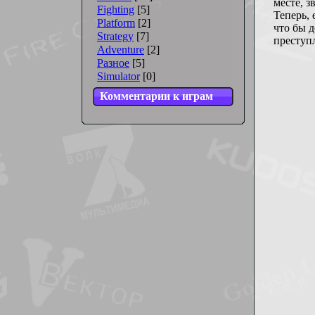
месте, з
Fighting
[5]
Теперь, 
Platform
[2]
что бы д
Strategy
[7]
преступ
Adventure
[2]
Разное
[5]
Simulator
[0]
Комментарии к играм