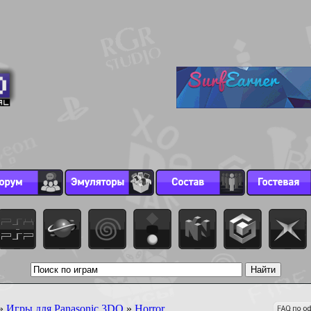
»
Игры для Panasonic 3DO
»
Horror