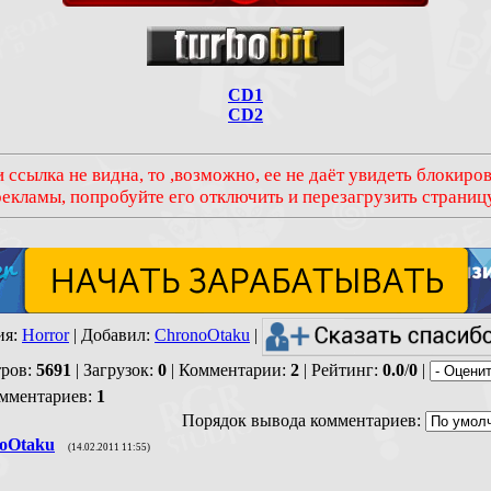
CD1
CD2
 ссылка не видна, то ,возможно, ее не даёт увидеть блокир
рекламы, попробуйте его отключить и перезагрузить страницу
ия
:
Horror
|
Добавил
:
ChronoOtaku
|
ров
:
5691
|
Загрузок
:
0
|
Комментарии
:
2
|
Рейтинг
:
0.0
/
0
|
омментариев
:
1
Порядок вывода комментариев:
oOtaku
(14.02.2011 11:55)