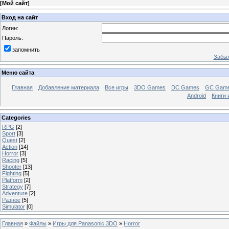
[
Мой сайт
]
Вход на сайт
Логин:
Пароль:
запомнить
Забыл
Меню сайта
Главная
Добавление материала
Все игры
3DO Games
DC Games
GC Gam
Android
Книги 
Categories
RPG
[2]
Sport
[3]
Quest
[2]
Action
[14]
Horror
[3]
Racing
[5]
Shooter
[13]
Fighting
[5]
Platform
[2]
Strategy
[7]
Adventure
[2]
Разное
[5]
Simulator
[0]
Главная
»
Файлы
»
Игры для Panasonic 3DO
»
Horror