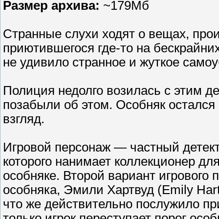
Размер архива:
~179Мб
Странные слухи ходят о вещах, прои
приютившегося где-то на бескрайних
не удивило странное и жуткое самоу
Полиция недолго возилась с этим д
позабыли об этом. Особняк остался 
взгляд.
Игровой персонаж — частный детект
которого нанимает коллекционер дл
особняке. Второй вариант игрового
особняка, Эмили Хартвуд (Emily Har
что же действительно послужило пр
только игрок переступает порог осо