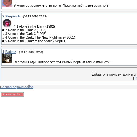
У меня со звуком что-то не то. Графика идёт, а вот звук нет(
2
Skypirich
(06.12.2010 07:22)
# 1 Alone in the Dark (1992)
# 2 Alone in the Dark 2 (1993)
# 3 Alone in the Dark 3 (1995)
# 4 Alone in the Dark: The New Nightmare (2001)
# 5 Alone in the Dark: У последней черты
1
Padrez
(06.12.2010 06:53)
Всеголиш один вопрос это тот самый первый алоне или нет?)
Добавлять комментарии могу
[
Р
Полная версия сайта