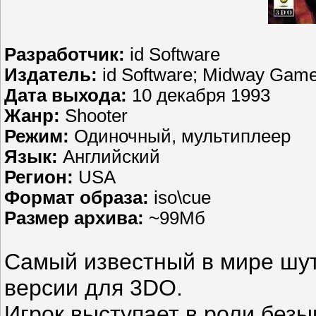
Разработчик:
id Software
Издатель:
id Software; Midway Gam
Дата выхода:
10 декабря 1993
Жанр:
Shooter
Режим:
Одиночный, мультиплеер
Язык:
Английский
Регион:
USA
Формат образа:
iso\cue
Размер архива:
~99Мб
Самый известный в мире шуте
версии для 3DO.
Игрок выступает в роли безы