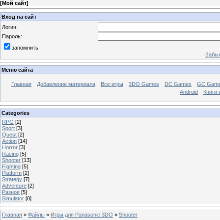
[
Мой сайт
]
Вход на сайт
Логин:
Пароль:
запомнить
Забыл
Меню сайта
Главная
Добавление материала
Все игры
3DO Games
DC Games
GC Gam
Android
Книги 
Categories
RPG
[2]
Sport
[3]
Quest
[2]
Action
[14]
Horror
[3]
Racing
[5]
Shooter
[13]
Fighting
[5]
Platform
[2]
Strategy
[7]
Adventure
[2]
Разное
[5]
Simulator
[0]
Главная
»
Файлы
»
Игры для Panasonic 3DO
»
Shooter