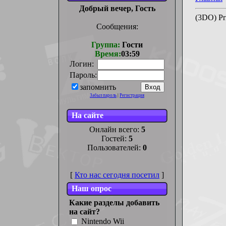
Добрый вечер, Гость
(3DO) P
Сообщения:
Группа:
Гости
Время:
03:59
Логин:
Пароль:
запомнить
Забыл пароль
|
Регистрация
На сайте
Онлайн всего:
5
Гостей:
5
Пользователей:
0
[
Кто нас сегодня посетил
]
Наш опрос
Какие разделы добавить
на сайт?
Nintendo Wii