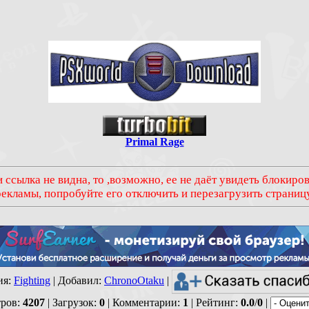
Primal Rage
 ссылка не видна, то ,возможно, ее не даёт увидеть блокир
рекламы, попробуйте его отключить и перезагрузить страницу
ия
:
Fighting
|
Добавил
:
ChronoOtaku
|
ров
:
4207
|
Загрузок
:
0
|
Комментарии
:
1
|
Рейтинг
:
0.0
/
0
|