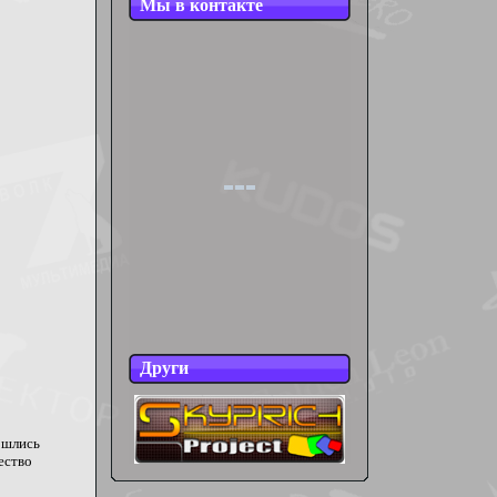
Мы в контакте
Други
ошлись
ество