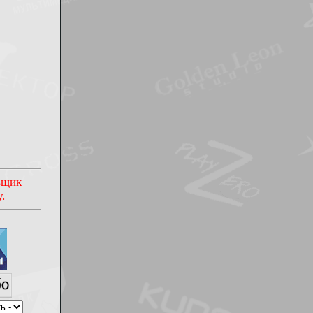
овщик
.