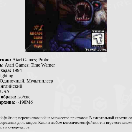
тчик:
Atari Games; Probe
ь:
Atari Games; Time Warner
хода:
1994
ighting
Одиночный, Мультиплеер
нглийский
USA
образа:
iso/cue
архива:
~198Мб
 файтинг, перекочевавший на множество приставок. В смертельной схватке с
 огромных динозавров. Как и в любом классическом файтинге, в игре есть множ
ов и суперударов.