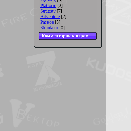
Platform
[2]
Strategy
[7]
Adventure
[2]
Разное
[5]
Simulator
[0]
Комментарии к играм