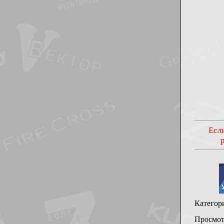
Если
Категор
Просмот