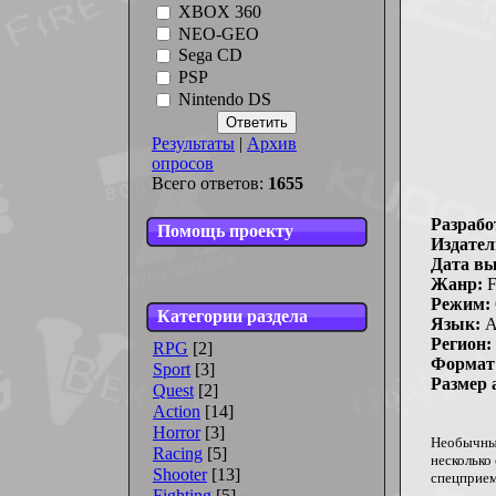
XBOX 360
NEO-GEO
Sega CD
PSP
Nintendo DS
Результаты
|
Архив
опросов
Всего ответов:
1655
Разрабо
Помощь проекту
Издател
Дата вы
Жанр:
F
Режим:
Категории раздела
Язык:
А
Регион:
RPG
[2]
Формат 
Sport
[3]
Размер 
Quest
[2]
Action
[14]
Horror
[3]
Необычный
Racing
[5]
несколько
Shooter
[13]
спецприем
Fighting
[5]