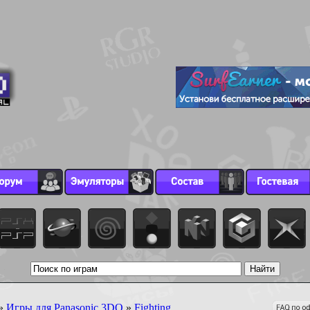
»
Игры для Panasonic 3DO
»
Fighting