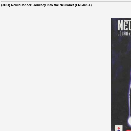
(3DO) NeuroDancer: Journey into the Neuronet (ENG/USA)