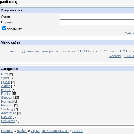
[
Мой сайт
]
Вход на сайт
Логин:
Пароль:
запомнить
Забыл
Меню сайта
Главная
Добавление материала
Все игры
3DO Games
DC Games
GC Gam
Android
Книги 
Categories
RPG
[2]
Sport
[3]
Quest
[2]
Action
[14]
Horror
[3]
Racing
[5]
Shooter
[13]
Fighting
[5]
Platform
[2]
Strategy
[7]
Adventure
[2]
Разное
[5]
Simulator
[0]
Главная
»
Файлы
»
Игры для Panasonic 3DO
»
Разное