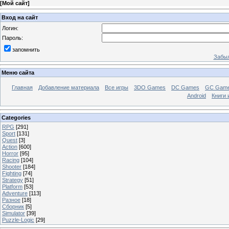
[
Мой сайт
]
Вход на сайт
Логин:
Пароль:
запомнить
Забыл
Меню сайта
Главная
Добавление материала
Все игры
3DO Games
DC Games
GC Gam
Android
Книги 
Categories
RPG
[291]
Sport
[131]
Quest
[3]
Action
[600]
Horror
[95]
Racing
[104]
Shooter
[184]
Fighting
[74]
Strategy
[51]
Platform
[53]
Adventure
[113]
Разное
[18]
Сборник
[5]
Simulator
[39]
Puzzle-Logic
[29]