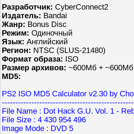
Разработчик:
CyberConnect2
Издатель:
Bandai
Жанр:
Bonus Disc
Режим:
Одиночный
Язык:
Английский
Регион:
NTSC (SLUS-21480)
Формат образа:
ISO
Размер архивов:
~600Мб + ~600Мб 
MD5:
PS2 ISO MD5 Calculator v2.30 by Ch
-------------------------------------------------
File Name : Dot Hack G.U. Vol. 1 - Re
File Size : 4 430 954 496
Image Mode : DVD 5