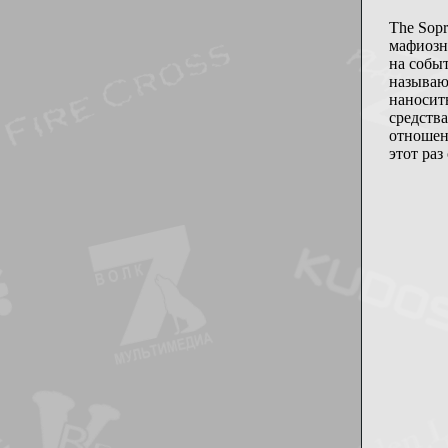
The Sop
мафиозно
на собы
называю
наносит
средств
отношени
этот раз