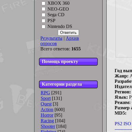
XBOX 360
NEO-GEO
Sega CD
PSP
Nintendo DS
Результаты
|
Архив
опросов
Всего ответов:
1655
Помощь проекту
Год вып
Жанр:
A
Разрабо
Категории раздела
Издател
Регион:
RPG
[291]
Язык:
Р
Sport
[131]
Режим:
Quest
[3]
Размер 
Action
[600]
MD5:
Horror
[95]
Racing
[104]
PS2 ISO 
Shooter
[184]
-----------
Fighting
[74]