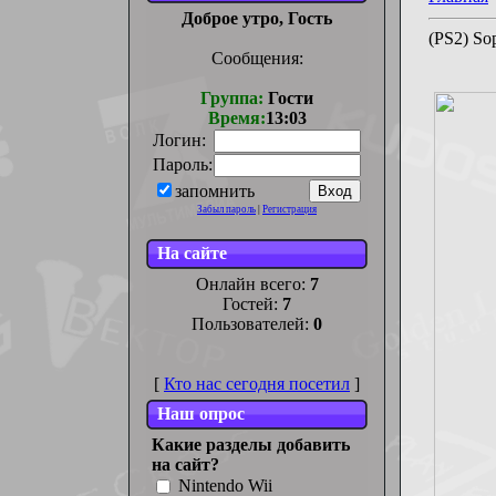
Доброе утро, Гость
(PS2) So
Сообщения:
Группа:
Гости
Время:
13:03
Логин:
Пароль:
запомнить
Забыл пароль
|
Регистрация
На сайте
Онлайн всего:
7
Гостей:
7
Пользователей:
0
[
Кто нас сегодня посетил
]
Наш опрос
Какие разделы добавить
на сайт?
Nintendo Wii