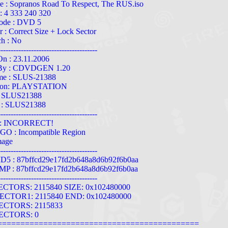
e : Sopranos Road To Respect, The RUS.iso
 : 4 333 240 320
ode : DVD 5
r : Correct Size + Lock Sector
h : No
---------------------------------------
On : 23.11.2006
 By : CDVDGEN 1.20
me : SLUS-21388
tion: PLAYSTATION
: SLUS21388
r : SLUS21388
---------------------------------------
 : INCORRECT!
O : Incompatible Region
mage
---------------------------------------
5 : 87bffcd29e17fd2b648a8d6b92f6b0aa
P : 87bffcd29e17fd2b648a8d6b92f6b0aa
---------------------------------------
CTORS: 2115840 SIZE: 0x102480000
CTOR1: 2115840 END: 0x102480000
ECTORS: 2115833
ECTORS: 0
============================================