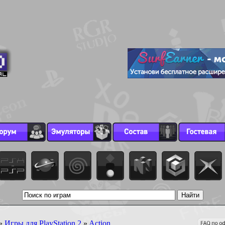
»
Игры для PlayStation 2
»
Action