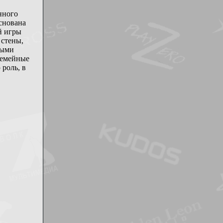
нного
основана
й игры
 стены,
ными
семейные
 роль, в