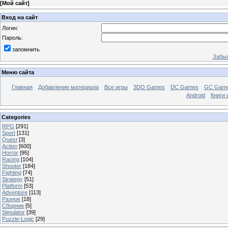
[
Мой сайт
]
Вход на сайт
Логин:
Пароль:
запомнить
Забыл
Меню сайта
Главная
Добавление материала
Все игры
3DO Games
DC Games
GC Gam
Android
Книги 
Categories
RPG
[291]
Sport
[131]
Quest
[3]
Action
[600]
Horror
[95]
Racing
[104]
Shooter
[184]
Fighting
[74]
Strategy
[51]
Platform
[53]
Adventure
[113]
Разное
[18]
Сборник
[5]
Simulator
[39]
Puzzle-Logic
[29]