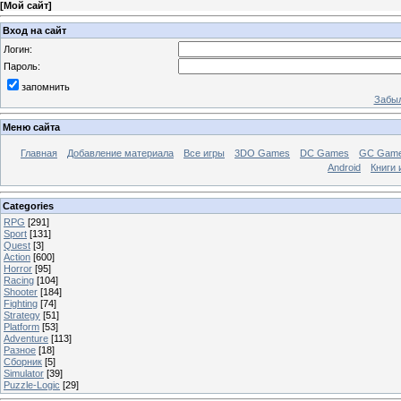
[
Мой сайт
]
Вход на сайт
Логин:
Пароль:
запомнить
Забыл
Меню сайта
Главная
Добавление материала
Все игры
3DO Games
DC Games
GC Gam
Android
Книги 
Categories
RPG
[291]
Sport
[131]
Quest
[3]
Action
[600]
Horror
[95]
Racing
[104]
Shooter
[184]
Fighting
[74]
Strategy
[51]
Platform
[53]
Adventure
[113]
Разное
[18]
Сборник
[5]
Simulator
[39]
Puzzle-Logic
[29]