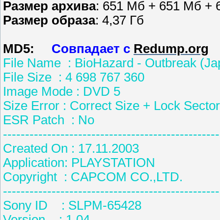
Размер архива
: 651 Мб + 651 Мб +
Размер образа
: 4,37 Гб
MD5:
Совпадает с
Redump.org
File Name : BioHazard - Outbreak (J
File Size : 4 698 767 360
Image Mode : DVD 5
Size Error : Correct Size + Lock Sector
ESR Patch : No
-------------------------------------------------
Created On : 17.11.2003
Application: PLAYSTATIO
Copyright : CAPCOM CO.,L
-------------------------------------------------
Sony ID : SLPM-65428
Version : 1.04