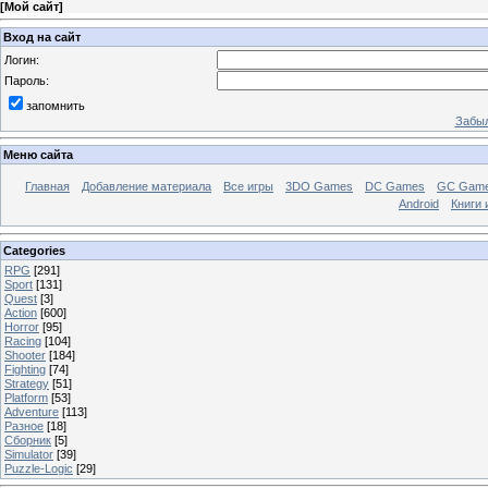
[
Мой сайт
]
Вход на сайт
Логин:
Пароль:
запомнить
Забыл
Меню сайта
Главная
Добавление материала
Все игры
3DO Games
DC Games
GC Gam
Android
Книги 
Categories
RPG
[291]
Sport
[131]
Quest
[3]
Action
[600]
Horror
[95]
Racing
[104]
Shooter
[184]
Fighting
[74]
Strategy
[51]
Platform
[53]
Adventure
[113]
Разное
[18]
Сборник
[5]
Simulator
[39]
Puzzle-Logic
[29]