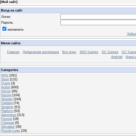
[
Мой сайт
]
Вход на сайт
Логин:
Пароль:
запомнить
Забыл
Меню сайта
Главная
Добавление материала
Все игры
3DO Games
DC Games
GC Gam
Android
Книги 
Categories
RPG
[291]
Sport
[131]
Quest
[3]
Action
[600]
Horror
[95]
Racing
[104]
Shooter
[184]
Fighting
[74]
Strategy
[51]
Platform
[53]
Adventure
[113]
Разное
[18]
Сборник
[5]
Simulator
[39]
Puzzle-Logic
[29]