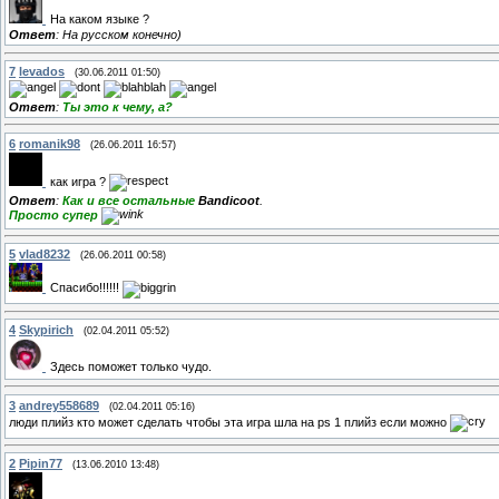
На каком языке ?
Ответ
: На русском конечно)
7
levados
(30.06.2011 01:50)
Ответ
:
Ты это к чему, а?
6
romanik98
(26.06.2011 16:57)
как игра ?
Ответ
:
Как и все остальные
Bandicoot
.
Просто супер
5
vlad8232
(26.06.2011 00:58)
Спасибо!!!!!!
4
Skypirich
(02.04.2011 05:52)
Здесь поможет только чудо.
3
andrey558689
(02.04.2011 05:16)
люди плийз кто может сделать чтобы эта игра шла на ps 1 плийз если можно
2
Pipin77
(13.06.2010 13:48)