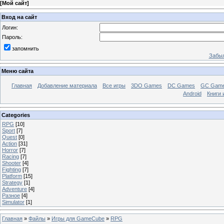
[
Мой сайт
]
Вход на сайт
Логин:
Пароль:
запомнить
Забыл
Меню сайта
Главная
Добавление материала
Все игры
3DO Games
DC Games
GC Gam
Android
Книги 
Categories
RPG
[10]
Sport
[7]
Quest
[0]
Action
[31]
Horror
[7]
Racing
[7]
Shooter
[4]
Fighting
[7]
Platform
[15]
Strategy
[1]
Adventure
[4]
Разное
[4]
Simulator
[1]
Главная
»
Файлы
»
Игры для GameCube
»
RPG