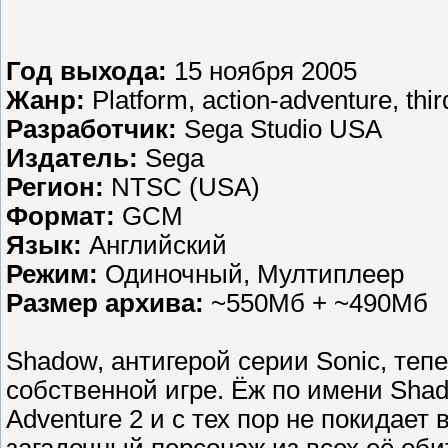
Год выхода:
15 ноября 2005
Жанр:
Platform, action-adventure, thi
Разработчик:
Sega Studio USA
Издатель:
Sega
Регион:
NTSC (USA)
Формат:
GCM
Язык:
Английский
Режим:
Одиночный, Мултиплеер
Размер архива:
~550Мб + ~490Мб
Shadow, антигерой серии Sonic, теп
собственной игре. Ёж по имени Shad
Adventure 2 и с тех пор не покидае