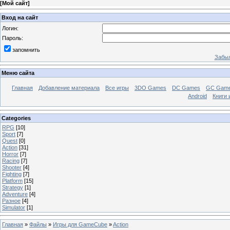
[
Мой сайт
]
Вход на сайт
Логин:
Пароль:
запомнить
Забыл
Меню сайта
Главная
Добавление материала
Все игры
3DO Games
DC Games
GC Gam
Android
Книги 
Categories
RPG
[10]
Sport
[7]
Quest
[0]
Action
[31]
Horror
[7]
Racing
[7]
Shooter
[4]
Fighting
[7]
Platform
[15]
Strategy
[1]
Adventure
[4]
Разное
[4]
Simulator
[1]
Главная
»
Файлы
»
Игры для GameCube
»
Action