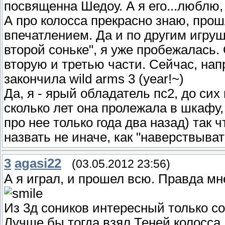
посвященна Шедоу. А я его...люблю
А про колосса прекрасно знаю, прош
впечатлением. Да и по другим игруш
второй соньке", я уже пробежалась.
вторую и третью части. Сейчас, нап
закончила wild arms 3 (year!~)
Да, я - ярый обладатель пс2, до сих
сколько лет она пролежала в шкафу,
про нее только года два назад) так 
назвать не иначе, как "наверствыва
3
agasi22
(03.05.2012 23:56)
А я играл, и прошел всю. Правда мн
Из 3д соников интересный только со
Лучше бы тогда взял Теней колосса..