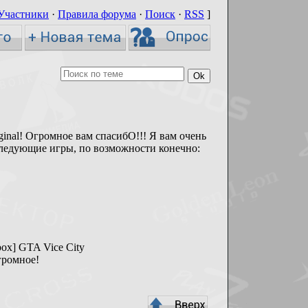
Участники
·
Правила форума
·
Поиск
·
RSS
]
inal! Огромное вам спасибО!!! Я вам очень
следующие игры, по возможности конечно:
box] GTA Vice City
громное!