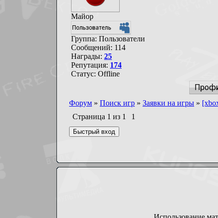
Майор
Группа: Пользователи
Сообщений:
114
Награды:
25
Репутация:
174
Статус:
Offline
Форум
»
Поиск игр
»
Заявки на игры
»
[xbo
Страница
1
из
1
1
Использование мат