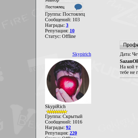
Группа: Постоялец
Сообщений:
103
Награды:
3
Репутация:
10
Статус:
Offline
Skypirich
Дата: Че
SazanO
На кой т
тебе не 
SkypiRich
Группа: Скрытый
Сообщений:
1016
Награды:
92
Репутация:
220