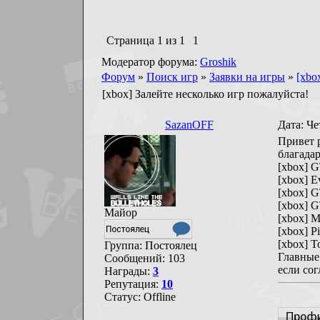
Страница
1
из
1
1
Модератор форума:
Groshik
Форум
»
Поиск игр
»
Заявки на игры
»
[xbo
[xbox] Залейте несколько игр пожалуйста!
SazanOFF
Дата: Че
Привет р
благада
[xbox] G
[xbox] E
[xbox] 
[xbox] 
Майор
[xbox] 
[xbox] Pi
[xbox] T
Группа: Постоялец
Главные 
Сообщений:
103
если сог
Награды:
3
Репутация:
10
Статус:
Offline