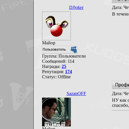
DJjoker
Дата: Че
В течен
Майор
Группа: Пользователи
Сообщений:
114
Награды:
25
Репутация:
174
Статус:
Offline
SazanOFF
Дата: Че
НУ как с
спасибо,
Майор