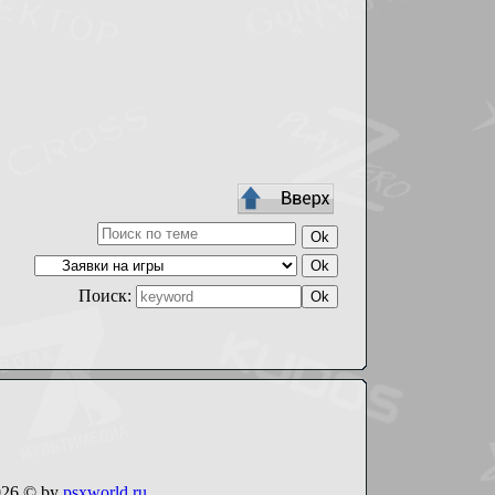
Поиск:
026 © by
psxworld.ru