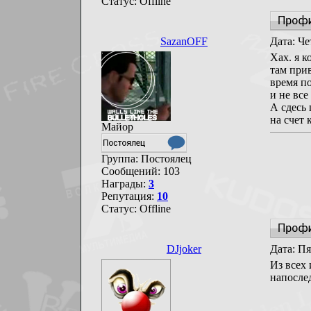
Статус:
Offline
SazanOFF
Дата: Че
Хах. я к
там прив
время по
и не все
А сдесь 
на счет 
Майор
Группа: Постоялец
Сообщений:
103
Награды:
3
Репутация:
10
Статус:
Offline
DJjoker
Дата: Пя
Из всех 
напосле