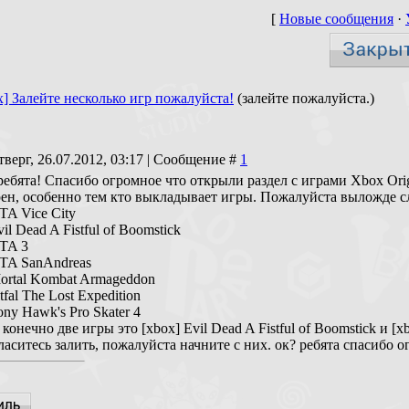
[
Новые сообщения
·
x] Залейте несколько игр пожалуйста!
(залейте пожалуйста.)
тверг, 26.07.2012, 03:17 | Сообщение #
1
ебята! Спасибо огромное что открыли раздел с играми Xbox Orig
рен, особенно тем кто выкладывает игры. Пожалуйста выложде 
TA Vice City
vil Dead A Fistful of Boomstick
GTA 3
GTA SanAndreas
Mortal Kombat Armageddon
tfal The Lost Expedition
ony Hawk's Pro Skater 4
конечно две игры это [xbox] Evil Dead A Fistful of Boomstick и [x
ласитесь залить, пожалуйста начните с них. ок? ребята спасибо о