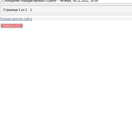
Сообщение отредактировал
DJjoker
-
Четверг, 08.11.2012, 16:54
Страница
1
из
1
1
Полная версия сайта