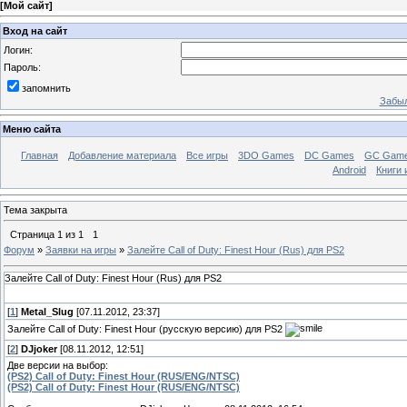
[
Мой сайт
]
Вход на сайт
Логин:
Пароль:
запомнить
Забыл
Меню сайта
Главная
Добавление материала
Все игры
3DO Games
DC Games
GC Gam
Android
Книги 
Тема закрыта
Страница
1
из
1
1
Форум
»
Заявки на игры
»
Залейте Call of Duty: Finest Hour (Rus) для PS2
Залейте Call of Duty: Finest Hour (Rus) для PS2
[
1
]
Metal_Slug
[07.11.2012, 23:37]
Залейте Call of Duty: Finest Hour (русскую версию) для PS2
[
2
]
DJjoker
[08.11.2012, 12:51]
Две версии на выбор:
(PS2) Call of Duty: Finest Hour (RUS/ENG/NTSC)
(PS2) Call of Duty: Finest Hour (RUS/ENG/NTSC)