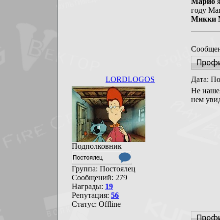
Марио
я
году Mar
Микки 
Сообщен
LORDLOGOS
Дата: По
Не наше
нем уви
Подполковник
Группа: Постоялец
Сообщений:
279
Награды:
19
Репутация:
56
Статус:
Offline