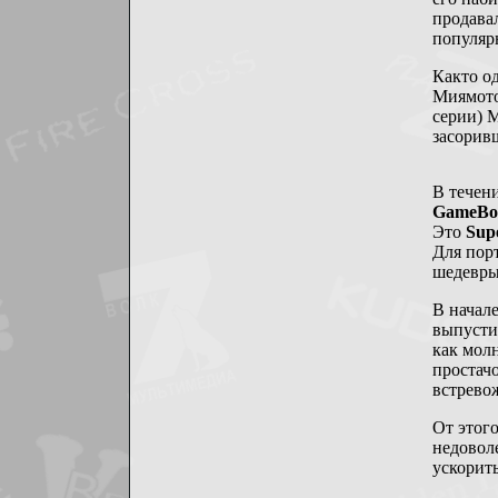
продавал
популяр
Както од
Миямото
серии) 
засорив
В течен
GameBo
Это
Sup
Для пор
шедевры 
В начал
выпусти
как мол
простач
встрево
От этог
недоволе
ускорить