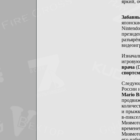
яркий, 
Забавны
японски
Nintend
президен
разъярё
видеоиг
Изначал
игровую
врача
(D
спортсм
Следующ
России 
Mario B
продвиж
количес
и прыжк
в-пиксе
Миямото 
времене
Миямото
его наб