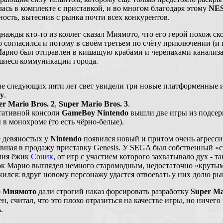
ась в комплекте с приставкой, и во многом благодаря этому
NE
ность, вытеснив с рынка почти всех конкурентов.
нажды кто-то из коллег сказал Миямото, что его герой похож ск
 согласился и потому в своём третьем по счёту приключении (и 
Марио был отправлен в кишащую крабами и черепахами канали
шиеся коммуникации города.
ие следующих пяти лет свет увидели три новые платформенные 
y
.
er Mario Bros. 2
,
Super Mario Bros. 3
.
тативной консоли
GameBoy Nintendo
вышли две игры из подсе
в монохроме (то есть чёрно-белые).
е девяностых у
Nintendo
появился новый и притом очень агресс
вшая в продажу приставку Genesis. У SEGA был собственный «с
ния ёжик
Соник
, от игр с участием которого захватывало дух - т
ок Марио выглядел немного старомодным, недостаточно «крутым»
жился: вдруг новому персонажу удастся отвоевать у них долю ры
о
Миямото
дали строгий наказ форсировать разработку
Super Ma
н, считал, что это плохо отразиться на качестве игры, но ничего
.