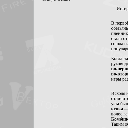
Истор
В перво
обезьян
пленник
стали о
сошла на
популяр
Когда н
руковод
во-пер
во-вто
игры ра
Исходя и
отличит
усы
были
кепка
— 
волос г
Комбин
Таким о