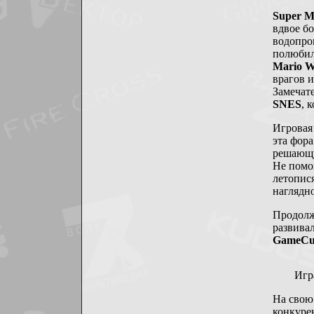
Super M
вдвое б
водопро
полюбил
Mario Wo
врагов 
Замечате
SNES
, 
Игровая
эта фора
решающу
Не помо
летопис
наглядн
Продол
развива
GameCu
Игр
На свою
конкуре