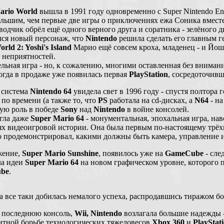
ario World
вышла в 1991 году одновременно с Super Nintendo Ent
ольшим, чем первые две игры о приключениях ежа Соника вместе
водчик обрёл ещё одного верного друга и соратника - зелёного 
ся новый персонаж, что
Nintendo
решила сделать его главным 
rld 2: Yoshi's Island
Марио ещё совсем кроха, младенец - и Йоши
и неприятностей.
льная игра - но, к сожалению, многими оставленная без внимани
когда в продаже уже появилась первая
PlayStation
, сосредоточивш
 система
Nintendo 64
увидела свет в 1996 году - спустя полтора 
 по времени (а также то, что
PS
работала на cd-дисках, а
N64
- на
ю роль в победе
Sony
над
Nintendo
в войне консолей.
гла даже
Super Mario 64
- монументальная, эпохальная игра, нав
ях видеоигровой истории. Она была первым по-настоящему трё
о продемонстрировал, какими должны быть камера, управление и
жение,
Super Mario Sunshine
, появилось уже на
GameCube
- сле
ла идеи
Super Mario 64
на новом графическом уровне, которого 
be
.
а все таки добилась немалого успеха, распродавшись тиражом бо
 последнюю консоль,
Wii, Nintendo
возлагала большие надежды -
нтной борьбе технологических тяжеловесов
Xbox 360
и
PlayStat