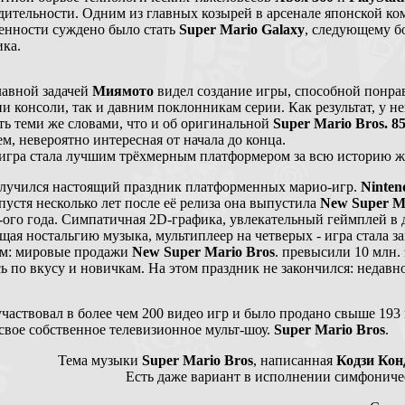
дительности. Одним из главных козырей в арсенале японской ко
енности суждено было стать
Super Mario Galaxy
, следующему 
ика.
лавной задачей
Миямото
видел создание игры, способной понра
и консоли, так и давним поклонникам серии. Как результат, у н
ть теми же словами, что и об оригинальной
Super Mario Bros. 85
м, невероятно интересная от начала до конца.
 игра стала лучшим трёхмерным платформером за всю историю ж
лучился настоящий праздник платформенных марио-игр.
Ninten
пустя несколько лет после её релиза она выпустила
New Super M
ого года. Симпатичная 2D-графика, увлекательный геймплей в 
щая ностальгию музыка, мультиплеер на четверых - игра стала 
им: мировые продажи
New Super Mario Bros
. превысили 10 млн. 
ь по вкусу и новичкам. На этом праздник не закончился: недавн
частвовал в более чем 200 видео игр и было продано свыше 193
 свое собственное телевизионное мульт-шоу.
Super Mario Bros
.
Тема музыки
Super Mario Bros
, написанная
Кодзи Кон
Есть даже вариант в исполнении симфоничес