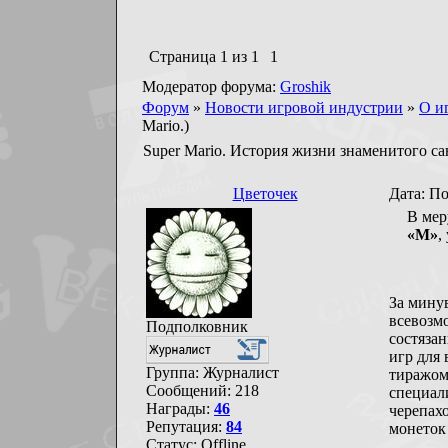
Страница
1
из
1
1
Модератор форума:
Groshik
Форум
»
Новости игровой индустрии
»
О и
Mario.)
Super Mario. История жизни знаменитого са
Цветочек
Дата: По
В мер
«М»
,
За мину
всевозм
Подполковник
состязан
игр для
Группа: Журналист
тиражом 
Сообщений:
218
специали
Награды:
46
черепах
Репутация:
84
монеток 
Статус:
Offline