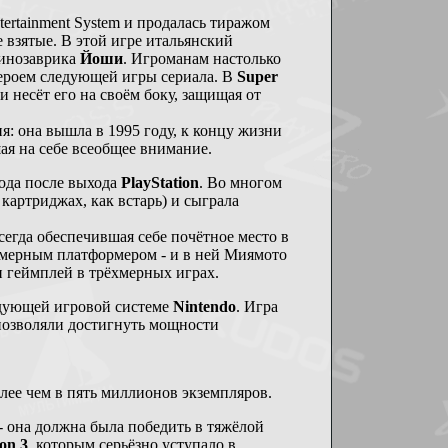
ertainment System и продалась тиражом
 взятые. В этой игре итальянский
динозаврика
Йоши
. Игроманам настолько
героем следующей игры сериала. В
Super
 несёт его на своём боку, защищая от
я: она вышла в 1995 году, к концу жизни
ая на себе всеобщее внимание.
года после выхода
PlayStation
. Во многом
 картриджах, как встарь) и сыграла
сегда обеспечившая себе почётное место в
хмерным платформером - и в ней Миямото
 геймплей в трёхмерных играх.
дующей игровой системе
Nintendo
. Игра
позволяли достигнуть мощности
лее чем в пять миллионов экземпляров.
 она должна была победить в тяжёлой
ion 3
, которым серьёзно уступало в