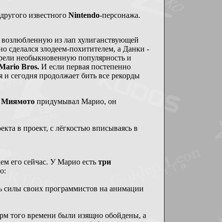
 другого известного
Nintendo
-персонажа.
ою возлюбленную из лап хулиганствующей
о сделался злодеем-похитителем, а Данки -
брели необыкновенную популярность и
Mario Bros.
И если первая постепенно
ая и сегодня продолжает бить все рекорды
 Миямото
придумывал Марио, он
екта в проект, с лёгкостью вписываясь в
аем его сейчас. У Марио есть
три
о:
ь силы своих программистов на анимации
рм того времени были изящно обойдены, а