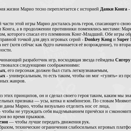
ия жизни Марио тесно переплетается с историей
Данки Конга
-
й части этой игры Марио досталась роль героя, спасающего св
ы Конга, а в продолжении противники поменялись местами: Мари
ом, которого спасал его племянник Конг-Младший. Обе игры о
тправной точкой для двух игровых серий -
Donkey Kong
и
Super 
 нет (хотя сейчас как будто начинается её возрождение), то втор
ности.
ачинающий разработчик игр, восходящая звезда геймдева
Сигеру
ствовался следующими соображениями:
вых
, его персонаж должен был стать легкоузнаваемым,
рых
- универсальным, то есть таким, чтобы он мог «гулять» из про
зных жанров.
з этих принципов, он и сделал своего героя таким, каким мы зн
ельных признака — усы, кепка и комбинезон. По словам Миямот
 даны Марио, чтобы визуально отделить нос от лица,
чтобы не утруждать себя выдумыванием причёски и сэкономит
ероя во время прыжков.
езон
— чтобы лучше передать движения рук.
бразом, технические ограничения слабосильных игровых платфо