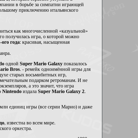
мпании в борьбе за симпатии играющей
большому приключению итальянского
виться как многочисленной «казуальной»
его получилась игра, о которой можно
-ого года
: красивая, насыщенная
анра.
do
одной
Super Mario Galaxy
показалось
ario Bros
. - ремейк одноимённой игры для
духе старых восьмибитных игр,
замечательным подарком ретроманам. И не
экземпляров, а это значит, что игра
о
Nintendo
издала
Super Mario Galaxy 2
.
 млн единиц игры (все серии Марио) и даже
до
, известна во всем мире.
кого оркестра.