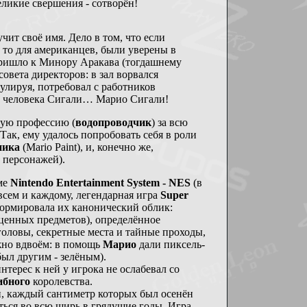
ликие свершения - сотворён!
ит своё имя. Дело в том, что если
 то для американцев, были уверены в
пришло к Минору Аракава (тогдашнему
овета директоров: в зал ворвался
улируя, потребовал с работников
го человека Сигали… Марио Сигали!
ную профессию (
водопроводчик
) за всю
ак, ему удалось попробовать себя в роли
ника
(Mario Paint), и, конечно же,
 персонажей).
ме
Nintendo Entertainment System - NES
(в
 всем и каждому, легендарная игра
Super
ормировала их канонический облик:
ценных предметов), определённое
оловы, секретные места и тайные проходы,
ожно вдвоём: в помощь
Марио
дали пиксель-
был другим - зелёным).
терес к ней у игрока не ослабевал со
ибного
королевства.
и, каждый сантиметр которых был осенён
ться во всю ширь в грядущие годы. Игра