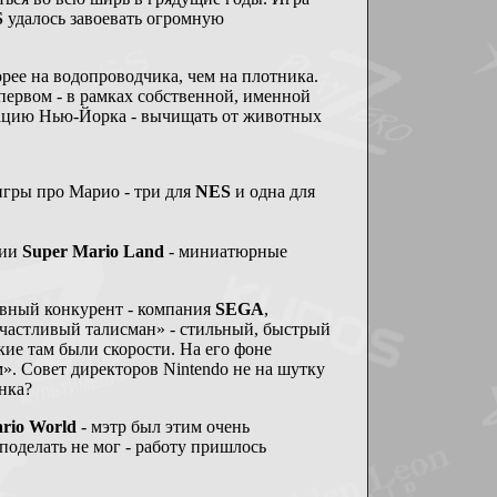
S
удалось завоевать огромную
орее на водопроводчика, чем на плотника.
первом - в рамках собственной, именной
зацию Нью-Йорка - вычищать от животных
игры про Марио - три для
NES
и одна для
рии
Super Mario Land
- миниатюрные
ивный конкурент - компания
SEGA
,
частливый талисман» - стильный, быстрый
акие там были скорости. На его фоне
. Совет директоров Nintendo не на шутку
нка?
rio World
- мэтр был этим очень
 поделать не мог - работу пришлось