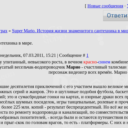
[
Новые сообщения
·
грах
»
Super Mario. История жизни знаменитого сантехника в мир
нтехника в мире.
недельник, 07.03.2011, 15:21 | Сообщение #
1
у упитанный, невысокого роста, в вечном
красно
-
синем
комбинез
 усатый весельчак-водопроводчик
Марио
- счастливый талисман
персонаж видеоигр всех времён. Марио 
вшие десятилетия приключений с его участием вышло великое мно
ожных серий и жанров. Это и шутливые подобия футбола, баскет
ий; это и сумасбродные гонки на картах, и озорные драки всех п
 весёлых шумных посиделок, игры танцевальные, ролевые и проч
более 225 млн. копий - результат беспрецедентный. Но всё же и
ста по ремонту водопровода и канализаций, по совместительств
ообразных похитителей, - всегда были и остаются путешествия 
и прыг-скок по головам врагов, то есть - платформеры. С них и 