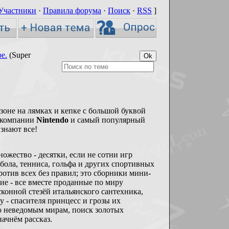
Участники
·
Правила форума
·
Поиск
·
RSS
]
е.
(Super
оне на лямках и кепке с большой буквой
 компании
Nintendo
и самый популярный
знают все!
жество - десятки, если не сотни игр
бола, тенниса, гольфа и других спортивных
ротив всех без правил; это сборники мини-
ие - все вместе проданные по миру
сконной стезёй итальянского сантехника,
у - спасителя принцесс и грозы их
по неведомым мирам, поиск золотых
начнём рассказ.