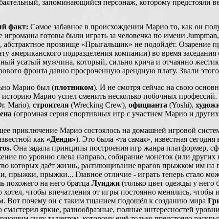
обаятельный, запоминающийся персонаж, которому предстояли ве
й факт:
Самое забавное в происхождении Марио то, как он получ
е игроманы готовы были играть за человечка по имени Jumpman,
o, абстрактное прозвище «Прыгальщик» не подойдёт. Озарение 
ту американского подразделения компании) во время заседания с
нный усатый мужчина, который, сильно крича и отчаянно жестик
рового фронта давно просроченную арендную плату. Звали это
ьно Марио был (
плотником
). И не смотря сейчас на свою основ
 историю Марио успел сменить несколько побочных профессий. Т
r. Mario),
строителя
(Wrecking Crew),
официанта
(Yoshi),
худож
ена
(огромная серия спортивных игр с участием Марио и других
ее приключение Марио состоялось на домашней игровой систе
известной как
«Денди»
). Это была «та самая», известная сегодня
ros.
Она задала принципы построения игр жанра платформер, сф
ение по уровню слева направо, собирание монеток (или других 
тво которых даёт жизнь, расплющивание врагов прыжком им на г
и, прыжки, прыжки... Главное отличие - играть теперь стало м
ль похожего на него братца
Луиджи
(только цвет одежды у него 
хотел, чтобы впечатления от игры постоянно менялись, чтобы ин
м. Вот почему он с таким тщанием подошёл к созданию мира
Гр
 смастерил яркие, разнообразные, полные интересностей уровн
ирающим силу талантом, которому ещё только предстояло раскры