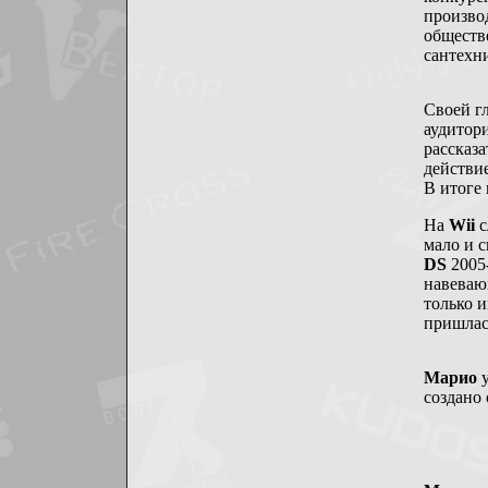
произво
обществ
сантехн
Своей г
аудитори
рассказа
действие
В итоге
На
Wii
с
мало и с
DS
2005-
навеваю
только 
пришлас
Марио
у
создано