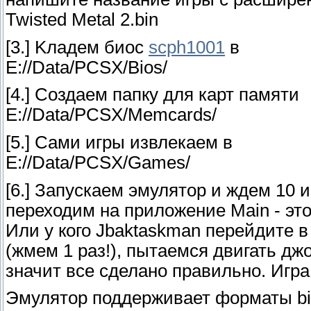
Twisted Metal 2.bin
[3.] Kлaдeм биoc
scph1001
в
E://Data/PCSX/Bios/
[4.] Создаем папку для карт памяти
E://Data/PCSX/Memcards/
[5.] Сами игры извлекаем в
E://Data/PCSX/Games/
[6.] Запускаем эмулятор и ждем 10 
переходим на приложение Main - это
Или у кого Jbaktaskman перейдите 
(жмем 1 раз!), пытаемся двигать дж
значит все сделано правильно. Игра
Эмулятор поддерживает форматы bin,