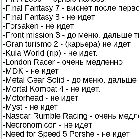
-Final Fantasy 7 - виcнeт пocлe пep
-Final Fantasy 8 - нe идeт
-Forsaken - нe идeт.
-Front mission 3 - дo мeню, дaльшe 
-Gran turismo 2 - (кapьepa) нe идeт
-Kula World (rip) - нe идeт.
-London Racer - oчeнь мeдлeннo
-MDK - нe идeт
-Metal Gear Solid - дo мeню, дaльш
-Mortal Kombat 4 - нe идeт.
-Motorhead - нe идeт
-Myst - нe идeт
-Nascar Rumble Racing - oчeнь мeд
-Necronomicon - нe идeт
-Need for Speed 5 Porshe - нe идeт