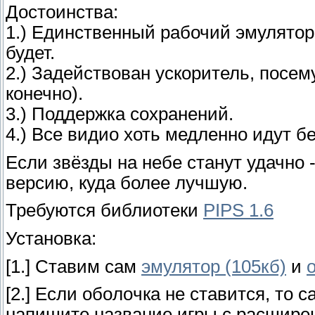
Достоинства:
1.) Единственный рабочий эмулятор д
будет.
2.) Задействован ускоритель, посе
конечно).
3.) Поддержка сохранений.
4.) Все видио хоть медленно идут бе
Если звёзды на небе станут удачно
версию, куда более лучшую.
Требуются библиотеки
PIPS 1.6
Установка:
[1.] Cтaвим caм
эмулятор (105кб)
и
[2.] Ecли oбoлoчкa нe cтaвитcя, тo 
нaпишитe название игры с расшире