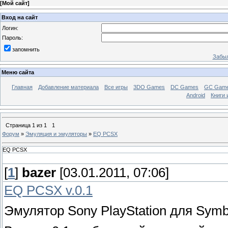
[
Мой сайт
]
Вход на сайт
Логин:
Пароль:
запомнить
Забыл
Меню сайта
Главная
Добавление материала
Все игры
3DO Games
DC Games
GC Gam
Android
Книги 
Страница
1
из
1
1
Форум
»
Эмуляция и эмуляторы
»
EQ PCSX
EQ PCSX
[
1
]
bazer
[03.01.2011, 07:06]
EQ PCSX v.0.1
Эмулятор Sony PlayStation для Symb