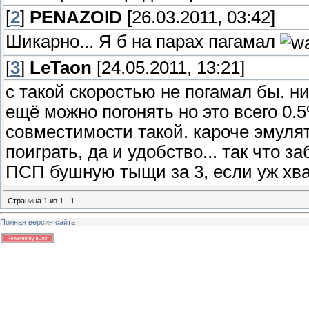
[
2
]
PENAZOID
[26.03.2011, 03:42]
Шикарно... Я б на парах пагамал
[
3
]
LeTaon
[24.05.2011, 13:21]
с такой скоростью не погамал бы. н
ещё можно погонять но это всего 0.5
совместимости такой. кароче эмуля
поиграть, да и удобство... так что з
ПСП бушную тыщи за 3, если уж хва
Страница
1
из
1
1
Полная версия сайта