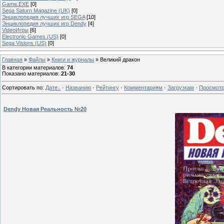
Game.EXE
[0]
Sega Saturn Magazine (UK)
[0]
Энциклопедия лучших игр SEGA
[10]
Энциклопедия лучших игр Dendy
[4]
VideoИгры
[6]
Electronic Games (US)
[0]
Sega Visions (US)
[0]
Главная
»
Файлы
»
Книги и журналы
» Великий дракон
В категории материалов
:
74
Показано материалов
:
21-30
Сортировать по
:
Дате
·
Названию
·
Рейтингу
·
Комментариям
·
Загрузкам
·
Просмот
Dendy Новая Реальность №20