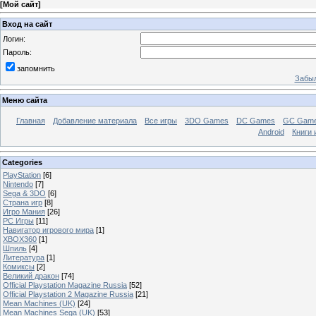
[
Мой сайт
]
Вход на сайт
Логин:
Пароль:
запомнить
Забыл
Меню сайта
Главная
Добавление материала
Все игры
3DO Games
DC Games
GC Gam
Android
Книги 
Categories
PlayStation
[6]
Nintendo
[7]
Sega & 3DO
[6]
Страна игр
[8]
Игро Мания
[26]
PC Игры
[11]
Навигатор игрового мира
[1]
XBOX360
[1]
Шпиль
[4]
Литература
[1]
Комиксы
[2]
Великий дракон
[74]
Official Playstation Magazine Russia
[52]
Official Playstation 2 Magazine Russia
[21]
Mean Machines (UK)
[24]
Mean Machines Sega (UK)
[53]